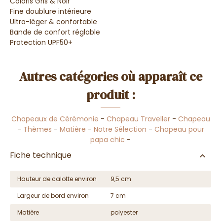
Coloris Gris & Noir
Fine doublure intérieure
Ultra-léger & confortable
Bande de confort réglable
Protection UPF50+
Autres catégories où apparaît ce
produit :
Chapeaux de Cérémonie
-
Chapeau Traveller
-
Chapeau
-
Thèmes
-
Matière
-
Notre Sélection
-
Chapeau pour
papa chic
-
Fiche technique
Hauteur de calotte environ
9,5 cm
Largeur de bord environ
7 cm
Matière
polyester