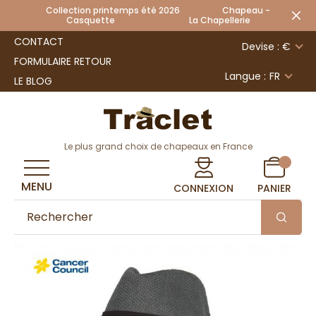
Collection printemps été 2026 Chapeau -
Casquette La Chapellerie
CONTACT
Devise : €
FORMULAIRE RETOUR
Langue :
FR
LE BLOG
Le plus grand choix de chapeaux en France
MENU
CONNEXION
PANIER