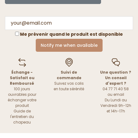
Me prévenir quand le produit est disponible
Notify me when available
Échange -
Suivi de
Une question ?
Satisfait ou
commande
Un conseil
Remboursé
Suivez vos colis
d'expert ?
100 jours
en toute sérénité
04 77 71 40 58
ouvrables pour
ou
email
échanger votre
Du Lundi au
produit
Vendredi 9h-12h
Guide de
et 14h-17h
l'entretien du
chapeau