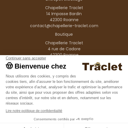
Chapellerie Traclet
14 Impasse Bardin
42300 Roanne
contact@chapellerie-traclet.com
Boutique
Chapellerie Traclet
4 rue de Cadore
42300 Roanne
Produits
Nos marques
Informations
© 1995–2026 Traclet
9.4
/10
36376 avis
Français
(FR)