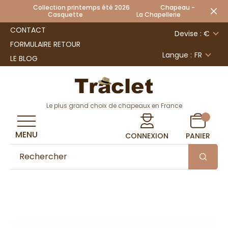
Collection printemps été 2026 Chapeau -
Casquette La Chapellerie
CONTACT
Devise : €
FORMULAIRE RETOUR
Langue :
FR
LE BLOG
Le plus grand choix de chapeaux en France
MENU
CONNEXION
PANIER