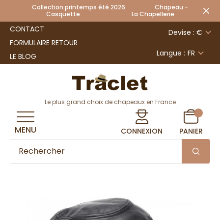
Collection printemps été 2026 Chapeau -
Casquette La Chapellerie
CONTACT
Devise : €
FORMULAIRE RETOUR
Langue :
FR
LE BLOG
Le plus grand choix de chapeaux en France
MENU
CONNEXION
PANIER