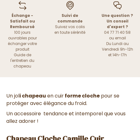
Échange -
Suivi de
Une question ?
Satisfait ou
commande
Un conseil
Remboursé
Suivez vos colis
d'expert ?
100 jours
en toute sérénité
04 77 71 40 58
ouvrables pour
ou
email
échanger votre
Du Lundi au
produit
Vendredi 9h-12h
Guide de
et 14h-17h
l'entretien du
chapeau
Un jol
i chapeau
en cuir
forme cloche
pour se
protéger avec élégance du froid.
Un accessoire tendance et intemporel que vous
allez adorer !
Chapeau Cloche Camille Cuir