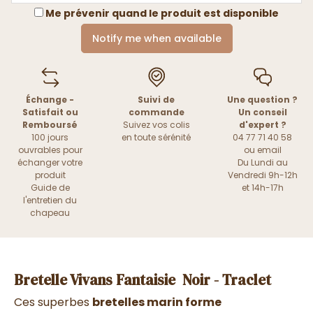
Me prévenir quand le produit est disponible
Notify me when available
Échange -
Suivi de
Une question ?
Satisfait ou
commande
Un conseil
Remboursé
Suivez vos colis
d'expert ?
100 jours
en toute sérénité
04 77 71 40 58
ouvrables pour
ou
email
échanger votre
Du Lundi au
produit
Vendredi 9h-12h
Guide de
et 14h-17h
l'entretien du
chapeau
Bretelle Vivans Fantaisie Noir - Traclet
Ces superbes
bretelles marin forme