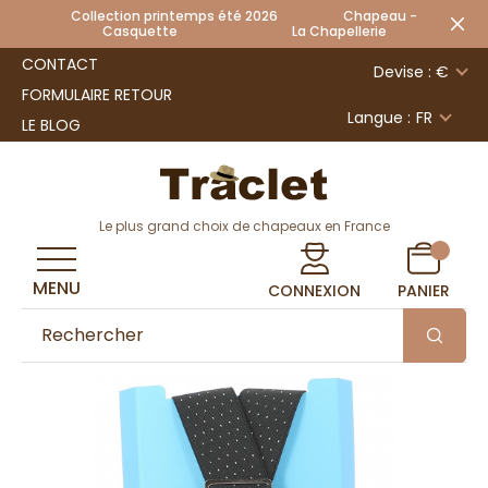
Collection printemps été 2026 Chapeau -
Casquette La Chapellerie
CONTACT
Devise : €
FORMULAIRE RETOUR
Langue :
FR
LE BLOG
Le plus grand choix de chapeaux en France
MENU
CONNEXION
PANIER