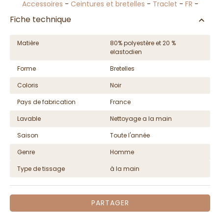
Accessoires
-
Ceintures et bretelles
-
Traclet
-
FR
-
Fiche technique
Matière
80% polyestère et 20 %
elastodien
Forme
Bretelles
Coloris
Noir
Pays de fabrication
France
Lavable
Nettoyage a la main
Saison
Toute l'année
Genre
Homme
Type de tissage
à la main
PARTAGER