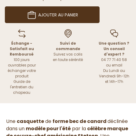
AJOUTER AU PANIER
Échange -
Suivi de
Une question ?
Satisfait ou
commande
Un conseil
Remboursé
Suivez vos colis
d'expert ?
100 jours
en toute sérénité
04 77 71 40 58
ouvrables pour
ou
email
échanger votre
Du Lundi au
produit
Vendredi 9h-12h
Guide de
et 14h-17h
l'entretien du
chapeau
Une
casquette
de
forme bec de canard
déclinée
dans un
modèle pour l'été
par la
célèbre marque
de couvre-chef américaine Stetson
. Une