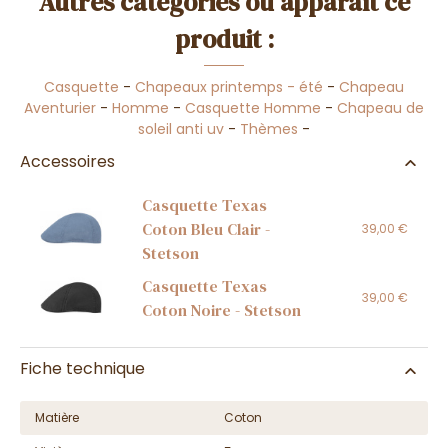
Autres catégories où apparaît ce
produit :
Casquette
-
Chapeaux printemps - été
-
Chapeau
Aventurier
-
Homme
-
Casquette Homme
-
Chapeau de
soleil anti uv
-
Thèmes
-
Accessoires
Casquette Texas
Coton Bleu Clair -
39,00 €
Stetson
Casquette Texas
39,00 €
Coton Noire - Stetson
Fiche technique
Matière
Coton