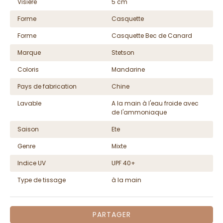
Visière
5 cm
Forme
Casquette
Forme
Casquette Bec de Canard
Marque
Stetson
Coloris
Mandarine
Pays de fabrication
Chine
Lavable
A la main à l'eau froide avec
de l'ammoniaque
Saison
Ete
Genre
Mixte
Indice UV
UPF 40+
Type de tissage
à la main
PARTAGER