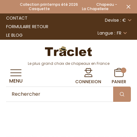
Collection printemps été 2026 Chapeau -
Casquette La Chapellerie
CONTACT
Devise : €
FORMULAIRE RETOUR
Langue :
FR
LE BLOG
Le plus grand choix de chapeaux en France
MENU
CONNEXION
PANIER