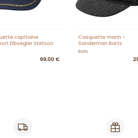
ette capitaine
Casquette marin -
port Elbsegler Stetson
Sanderman Barts
Barts
69,00 €
2