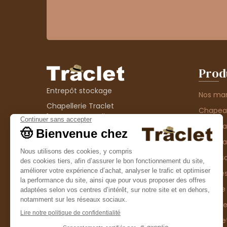
Prod
Entrepôt stockage
Nos ma
Chapellerie Traclet
Chape
14 Impasse Bardin
Chape
42300 Roanne
contact@chapellerie-traclet.com
Chapea
Boutique
Accesso
Chapellerie Traclet
Thème
4 rue de Cadore
Matière
42300 Roanne
Type d
Casque