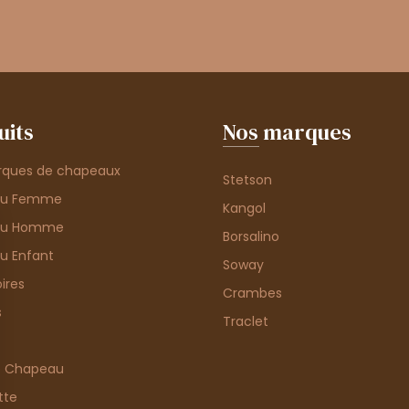
uits
Nos marques
rques de chapeaux
Stetson
au Femme
Kangol
au Homme
Borsalino
u Enfant
Soway
ires
Crambes
s
Traclet
e Chapeau
tte