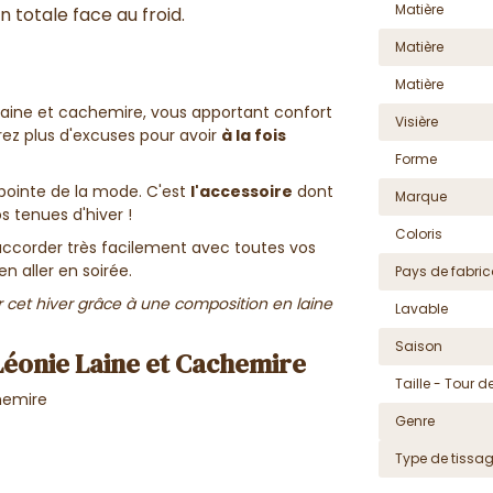
Matière
n totale face au froid.
Matière
Matière
aine et cachemire, vous apportant confort
Visière
rez plus d'excuses pour avoir
à la fois
Forme
pointe de la mode. C'est
l'accessoire
dont
Marque
 tenues d'hiver !
Coloris
ccorder très facilement avec toutes vos
n aller en soirée.
Pays de fabric
r cet hiver grâce à une composition en laine
Lavable
Saison
Léonie Laine et Cachemire
Taille - Tour de
hemire
Genre
Type de tissa