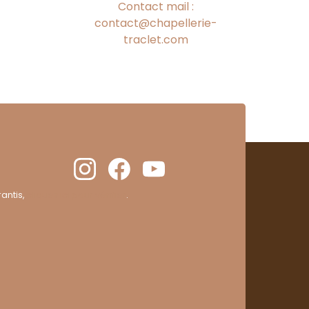
Contact mail :
contact@chapellerie-
traclet.com
antis,
cliquez ici pour vérifier
.