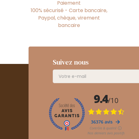
Paiement
100% sécurisé - Carte bancaire,
Paypal, chèque, virement
bancaire
Suivez nous