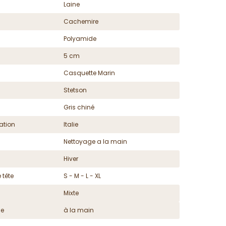
Laine
Cachemire
Polyamide
5 cm
Casquette Marin
Stetson
Gris chiné
ation
Italie
Nettoyage a la main
Hiver
 tête
S - M - L - XL
Mixte
ge
à la main