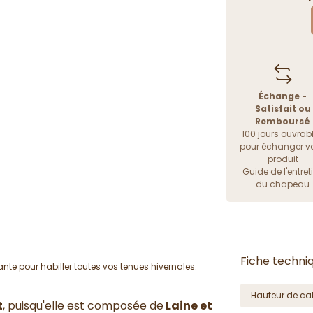
Échange -
Satisfait ou
Remboursé
100 jours ouvrab
pour échanger vo
produit
Guide de l'entret
du chapeau
Fiche techni
gante pour habiller toutes vos tenues hivernales.
Hauteur de cal
t
, puisqu'elle est composée de
Laine et