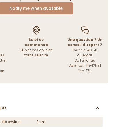
Notify me when available
Suivi de
Une question ? Un
commande
conseil d'expert ?
Suivez vos colis en
04 77 71 40 58
les
toute sérénité
ou
email
tre
Du Lundi au
Vendredi 9h-12h et
ien
14h-17h
que
otte environ
8 cm