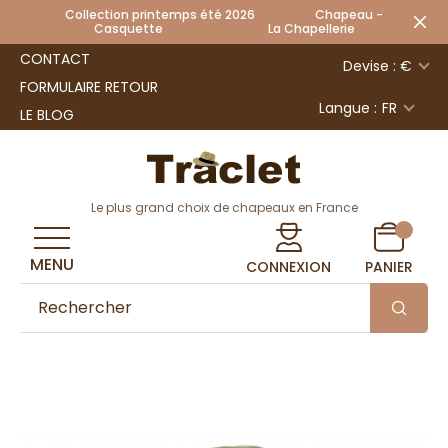
Collection printemps été 2026 Chapeau -
Casquette La Chapellerie
CONTACT
Devise : €
FORMULAIRE RETOUR
Langue :
FR
LE BLOG
Le plus grand choix de chapeaux en France
MENU
CONNEXION
PANIER