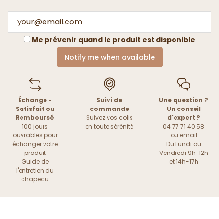
Me prévenir quand le produit est disponible
Notify me when available
Échange -
Suivi de
Une question ?
Satisfait ou
commande
Un conseil
Remboursé
Suivez vos colis
d'expert ?
100 jours
en toute sérénité
04 77 71 40 58
ouvrables pour
ou
email
échanger votre
Du Lundi au
produit
Vendredi 9h-12h
Guide de
et 14h-17h
l'entretien du
chapeau