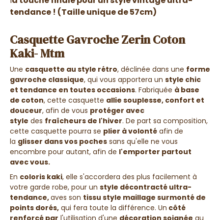
l
a touche finale pour un style vintage ultra-
tendance !
(Taille unique de 57cm)
Casquette Gavroche Zerin Coton
Kaki- Mtm
Une
casquette au style rétro
, déclinée dans une
forme
gavroche classique
, qui vous apportera un
style chic
et tendance en toutes occasions
. Fabriquée
à base
de coton
, cette casquette
allie souplesse, confort et
douceur
, afin de vous
protéger avec
style
des
fraîcheurs de l'hiver
. De part sa composition,
cette casquette pourra se
plier à volonté
afin de
la
glisser dans vos poches
sans qu'elle ne vous
encombre pour autant, afin de
l'emporter partout
avec vous.
En
coloris kaki
, elle s'accordera des plus facilement à
votre garde robe, pour un
style décontracté ultra-
tendance,
aves son
tissu style maillage surmonté de
points dorés
,
qui fera toute la différence. Un
côté
renforcé par
l'utilisation d'une
décoration soignée
au