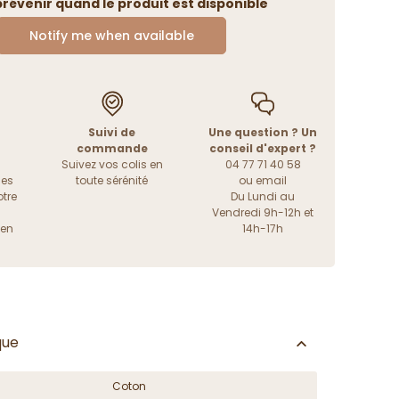
révenir quand le produit est disponible
Notify me when available
Suivi de
Une question ? Un
commande
conseil d'expert ?
Suivez vos colis en
04 77 71 40 58
les
toute sérénité
ou
email
tre
Du Lundi au
Vendredi 9h-12h et
ien
14h-17h
que
Coton