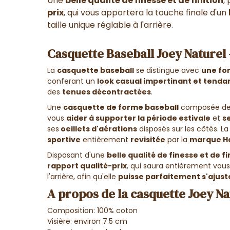
Une
belle qualité de finesse et de finition
,
prix
, qui vous apportera la touche finale d'un
taille unique réglable à l'arrière.
Casquette Baseball Joey Naturel
La
casquette baseball
se distingue avec
une fo
conferant un
look casual impertinant et tenda
des
tenues décontractées
.
Une
casquette de forme baseball
composée d
vous
aider à supporter la période estivale
et
s
ses
oeillets d'aérations
disposés sur les côtés. L
sportive
entièrement
revisitée
par la
marque H
Disposant d'une
belle qualité de finesse et de fi
rapport qualité-prix
, qui saura entièrement vous
l'arrière, afin qu'elle
puisse parfaitement s'ajuste
A propos de la casquette Joey Na
Composition: 100% coton
Visière: environ 7.5 cm