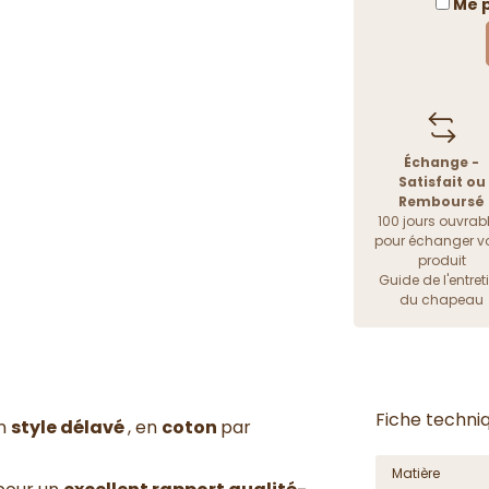
Me p
Échange -
Satisfait ou
Remboursé
100 jours ouvrab
pour échanger vo
produit
Guide de l'entret
du chapeau
Fiche techni
un
style délavé
, en
coton
par
Matière