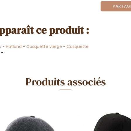
PARTAG
pparaît ce produit :
s
-
Hatland
-
Casquette vierge
-
Casquette
e
-
Produits associés