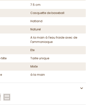
7.5 cm
Casquette de baseball
Hatland
Naturel
A la main à l'eau froide avec de
l'ammoniaque
Ete
 tête
Taille unique
Mixte
ge
à la main