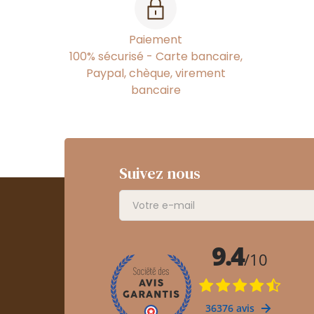
Paiement
100% sécurisé - Carte bancaire,
Paypal, chèque, virement
bancaire
Suivez nous