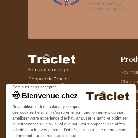
Prod
Entrepôt stockage
Nos ma
Chapellerie Traclet
Chape
14 Impasse Bardin
Chape
42300 Roanne
contact@chapellerie-traclet.com
Chapea
Boutique
Accesso
Chapellerie Traclet
Thème
4 rue de Cadore
Matière
42300 Roanne