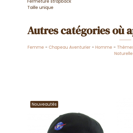
Fermeture strapback
Taille unique
Autres catégories où a
Femme
-
Chapeau Aventurier
-
Homme
-
Thème
Naturell
Nouveautés