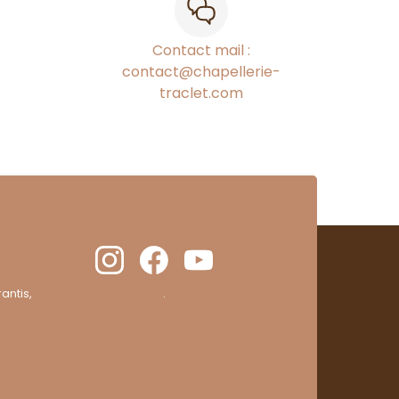
Contact mail :
contact@chapellerie-
traclet.com
antis,
cliquez ici pour vérifier
.