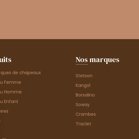
uits
Nos marques
rques de chapeaux
Stetson
au Femme
Kangol
au Homme
Borsalino
u Enfant
Soway
ires
Crambes
s
Traclet