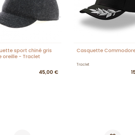
ette sport chiné gris
Casquette Commodor
 oreille - Traclet
Traclet
45,00 €
1