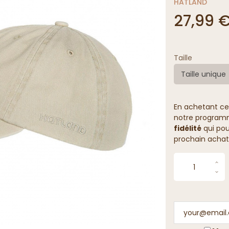
HATLAND
27,99 
Taille
Taille unique
En achetant ce
notre programme
fidélité
qui pou
prochain achat