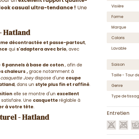
 pour un
excellent rapport qualité-
Visière
look casual ultra-tendance !
Une
Forme
Marque
 - Hatland
Coloris
rme décontractée et passe-partout
,
Lavable
nce
qui
s'adaptera avec brio
, avec
Saison
e
6 pannels à base de coton
, afin de
es chaleurs
,
grace notamment à
Taille - Tour de
a
casquette Joey
dispose d'une
coupe
atland
, dans un
style plus fin et raffiné
.
Genre
nition
elle se montre d'un
excellent
Type de tissa
 satisfaire. Une
casquette
réglable à
r à votre tête
.
Entretien
turel - Hatland