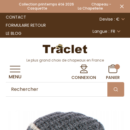
Collection printemps été 2026 Chapeau -
Casquette La Chapellerie
CONTACT
Devise : €
FORMULAIRE RETOUR
Langue :
FR
LE BLOG
Le plus grand choix de chapeaux en France
MENU
CONNEXION
PANIER