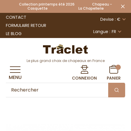
Collection printemps été 2026 Chapeau -
Casquette La Chapellerie
CONTACT
Devise : €
FORMULAIRE RETOUR
Langue :
FR
LE BLOG
Le plus grand choix de chapeaux en France
MENU
CONNEXION
PANIER