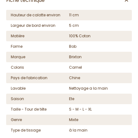
Fiche technique
Hauteur de calotte environ
11 cm
Largeur de bord environ
5 cm
Matière
100% Coton
Forme
Bob
Marque
Brixton
Coloris
Camel
Pays de fabrication
Chine
Lavable
Nettoyage a la main
Saison
Ete
Taille - Tour de tête
S - M - L - XL
Genre
Mixte
Type de tissage
à la main