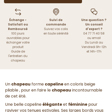
Échange -
Suivi de
Une question ?
Satisfait ou
commande
Un conseil
Remboursé
Suivez vos colis
d'expert ?
100 jours
en toute sérénité
04 77 71 40 58
ouvrables pour
ou
email
échanger votre
Du Lundi au
produit
Vendredi 9h-12h
Guide de
et 14h-17h
l'entretien du
chapeau
Un
chapeau
forme
capeline
en coloris beige
pliable , pour en faire le
chapeau
incontournable
de cet été.
Une belle capeline
élégante
et
féminine
pour
raviver vos tenues estivales. Ses larges bords vous