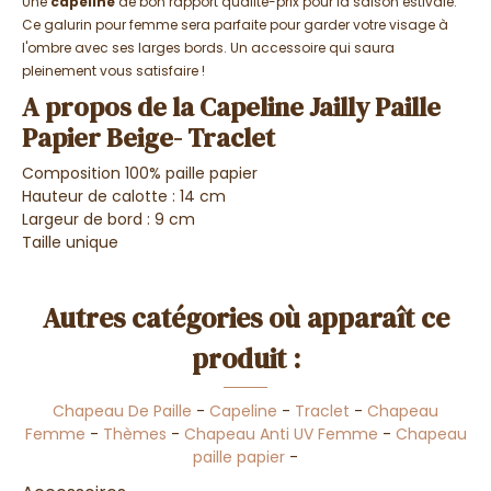
Une
capeline
de bon rapport qualité-prix pour la saison estivale.
Ce galurin pour femme sera parfaite pour garder votre visage à
l'ombre avec ses larges bords. Un accessoire qui saura
pleinement vous satisfaire !
A propos de la Capeline Jailly Paille
Papier Beige- Traclet
Composition 100% paille papier
Hauteur de calotte : 14 cm
Largeur de bord : 9 cm
Taille unique
Autres catégories où apparaît ce
produit :
Chapeau De Paille
-
Capeline
-
Traclet
-
Chapeau
Femme
-
Thèmes
-
Chapeau Anti UV Femme
-
Chapeau
paille papier
-