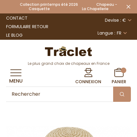
Collection printemps été 2026 Chapeau -
Casquette La Chapellerie
CONTACT
Devise : €
FORMULAIRE RETOUR
Langue :
FR
LE BLOG
Le plus grand choix de chapeaux en France
MENU
CONNEXION
PANIER