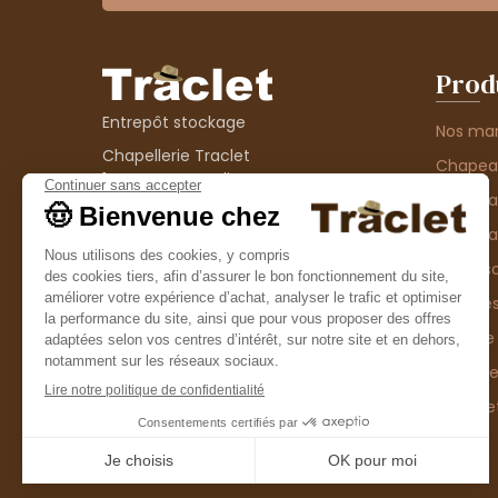
Prod
Entrepôt stockage
Nos ma
Chapellerie Traclet
Chape
14 Impasse Bardin
Chape
42300 Roanne
contact@chapellerie-traclet.com
Chapea
Boutique
Accesso
Chapellerie Traclet
Thème
4 rue de Cadore
Matière
42300 Roanne
Type d
Casque
Promo