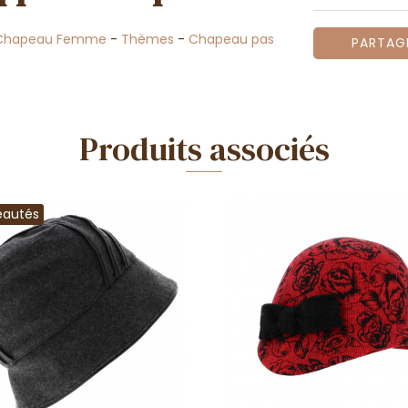
Chapeau Femme
-
Thèmes
-
Chapeau pas
PARTAG
Produits associés
eautés