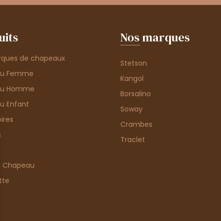
uits
Nos marques
rques de chapeaux
Stetson
au Femme
Kangol
au Homme
Borsalino
u Enfant
Soway
ires
Crambes
s
Traclet
e Chapeau
tte