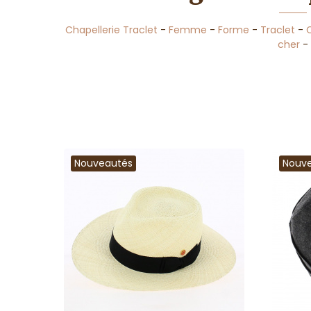
Chapellerie Traclet
-
Femme
-
Forme
-
Traclet
-
cher
-
Nouveautés
Nouv