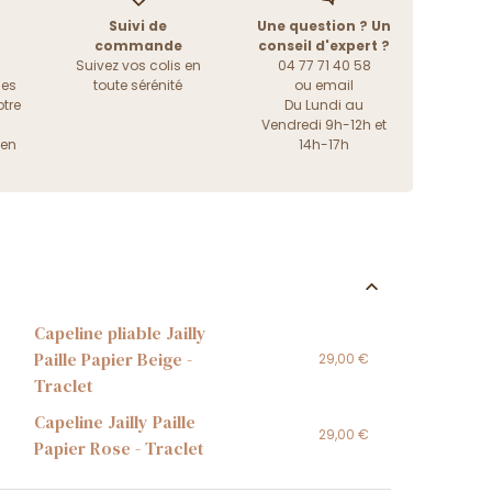
Suivi de
Une question ? Un
commande
conseil d'expert ?
Suivez vos colis en
04 77 71 40 58
les
toute sérénité
ou
email
tre
Du Lundi au
Vendredi 9h-12h et
ien
14h-17h
Capeline pliable Jailly
Paille Papier Beige -
29,00 €
Traclet
Capeline Jailly Paille
29,00 €
Papier Rose - Traclet