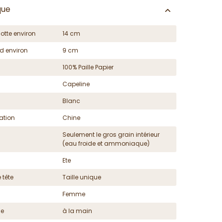
que
otte environ
14 cm
d environ
9 cm
100% Paille Papier
Capeline
Blanc
ation
Chine
Seulement le gros grain intérieur
(eau froide et ammoniaque)
Ete
 tête
Taille unique
Femme
ge
à la main