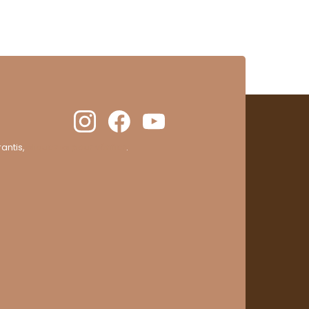
antis,
cliquez ici pour vérifier
.