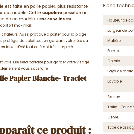
Fiche techni
est faite en paille papier, plus résistante
orer ce modèle. Cette
capeline
possède un
ance de ce modèle
. Cette
capeline
est
Hauteur de cal
n confort maximal.
Largeur de bor
es chaleurs. Aussi pratique à porter pour la plage
 protéger du soleil tout en gardant votre tête au
Matière
s looks d'été tout en étant très simple à
Forme
Coloris
tivale. Elle sera parfaite pour garder votre visage
pleinement vous satisfaire !
Pays de fabric
ille Papier Blanche- Traclet
Lavable
Saison
Taille - Tour de
Genre
pparaît ce produit :
Type de tissa