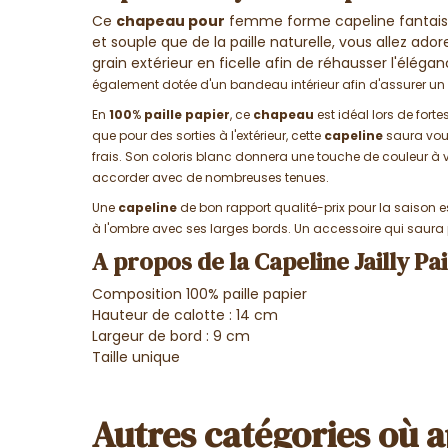
Ce
chapeau pour
femme forme capeline fantaisie 
et souple que de la paille naturelle, vous allez ad
grain extérieur en ficelle afin de réhausser l'élég
également dotée d'un bandeau intérieur afin d'assurer u
En
100
%
paille
papier
, ce
chapeau
est idéal lors de fort
que pour des sorties à l'extérieur, cette
capeline
saura vous
frais. Son coloris blanc donnera une touche de couleur à vo
accorder avec de nombreuses tenues.
Une
capeline
de bon rapport qualité-prix pour la saison es
à l'ombre avec ses larges bords. Un accessoire qui saura 
A propos de la Capeline Jailly Pa
Composition 100% paille papier
Hauteur de calotte : 14 cm
Largeur de bord : 9 cm
Taille unique
Autres catégories où a