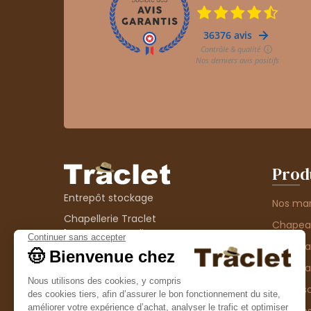
Prod
Entrepôt stockage
Nos ma
Chapellerie Traclet
Chape
14 Impasse Bardin
Chape
42300 Roanne
contact@chapellerie-traclet.com
Chapea
Boutique
Accesso
Chapellerie Traclet
Thème