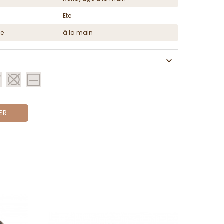
Ete
ge
à la main
ER