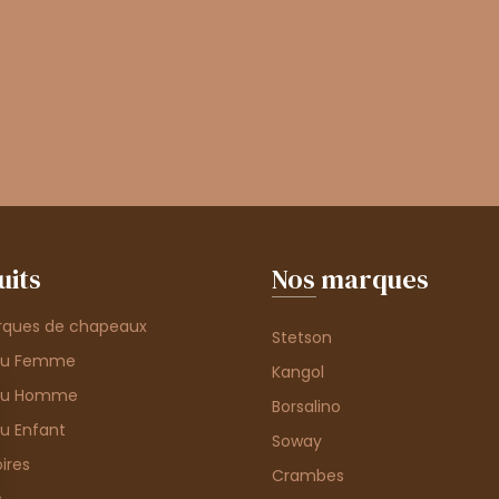
uits
Nos marques
rques de chapeaux
Stetson
au Femme
Kangol
au Homme
Borsalino
u Enfant
Soway
ires
Crambes
s