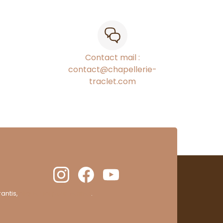
Contact mail :
contact@chapellerie-
traclet.com
antis,
cliquez ici pour vérifier
.