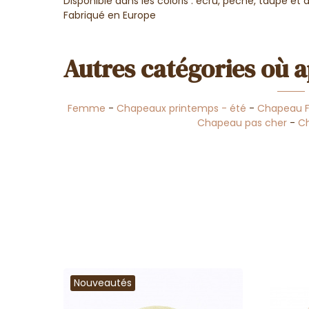
Disponible dans les coloris : écru, pêche, taupe et 
Fabriqué en Europe
Autres catégories où a
Femme
-
Chapeaux printemps - été
-
Chapeau
Chapeau pas cher
-
C
Nouveautés