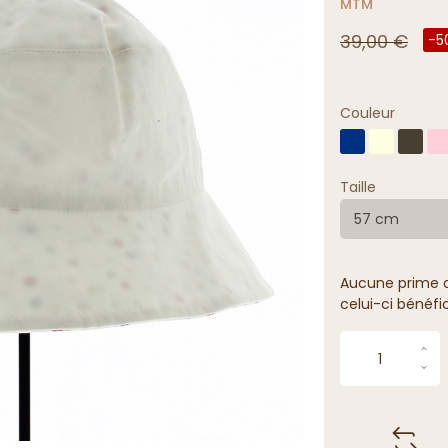
MTM
39,00 €
-5
Couleur
Taille
57 cm
Aucune prime de
celui-ci bénéfi