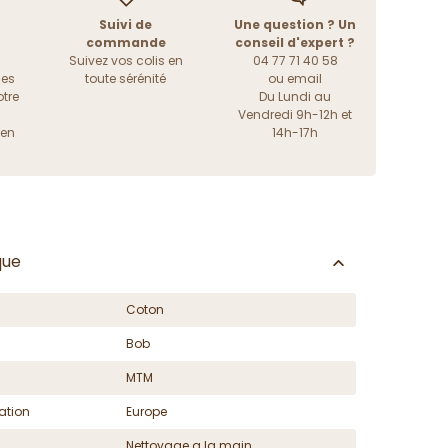
Suivi de
Une question ? Un
commande
conseil d'expert ?
Suivez vos colis en
04 77 71 40 58
les
toute sérénité
ou
email
tre
Du Lundi au
Vendredi 9h-12h et
ien
14h-17h
que
Coton
Bob
MTM
ation
Europe
Nettoyage a la main