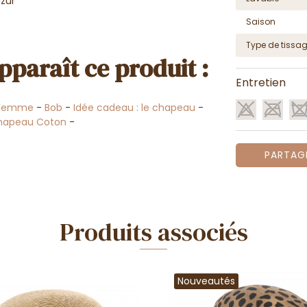
azur
Saison
Type de tissa
pparaît ce produit :
Entretien
 Femme
-
Bob
-
Idée cadeau : le chapeau
-
hapeau Coton
-
PARTAG
Produits associés
Nouveautés