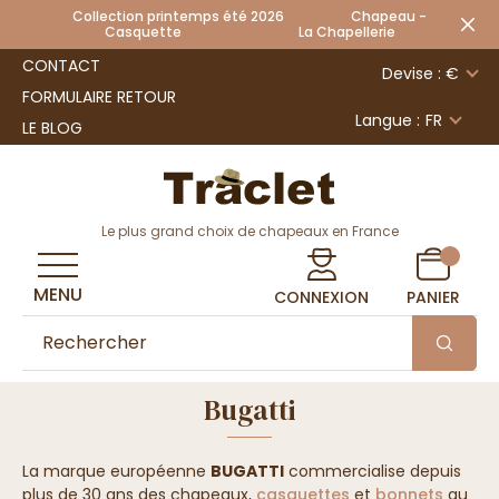
Collection printemps été 2026 Chapeau -
Casquette La Chapellerie
CONTACT
Devise : €
FORMULAIRE RETOUR
Langue :
FR
LE BLOG
Le plus grand choix de chapeaux en France
MENU
CONNEXION
PANIER
Bugatti
La marque européenne
BUGATTI
commercialise depuis
plus de 30 ans des chapeaux,
casquettes
et
bonnets
au