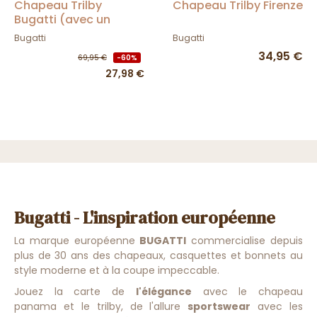
Chapeau Trilby
Chapeau Trilby Firenze
Bugatti (avec un
masque de Charlieu
Bugatti
Bugatti
OFFERT)
34,95 €
69,95 €
-60%
27,98 €
Bugatti - L'inspiration européenne
La marque européenne
BUGATTI
commercialise depuis
plus de 30 ans des chapeaux, casquettes et bonnets au
style moderne et à la coupe impeccable.
Jouez la carte de
l'élégance
avec le chapeau
panama et le trilby, de l'allure
sportswear
avec les