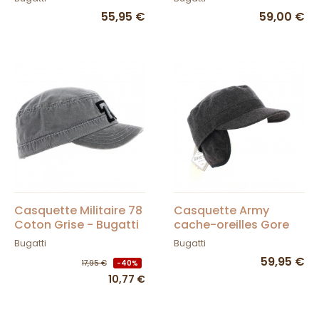
55,95 €
59,00 €
Casquette Militaire 78
Casquette Army
Coton Grise - Bugatti
cache-oreilles Gore
(taille 57)
Tex Marron - Bugatti
Bugatti
Bugatti
59,95 €
17,95 €
-40%
10,77 €