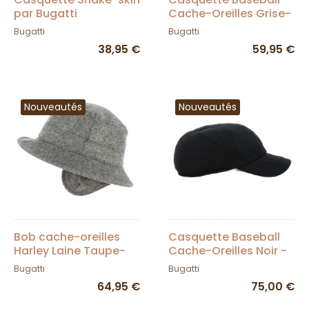
par Bugatti
Cache-Oreilles Grise-
Bugatti
Bugatti
Bugatti
38,95 €
59,95 €
Nouveautés
Nouveautés
Bob cache-oreilles
Casquette Baseball
Harley Laine Taupe-
Cache-Oreilles Noir -
Bugatti
Traclet
Bugatti
Bugatti
64,95 €
75,00 €