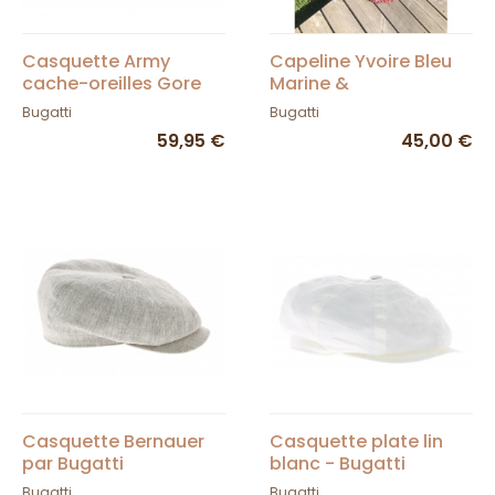
Casquette Army
Capeline Yvoire Bleu
cache-oreilles Gore
Marine &
Tex - Bugatti
Transparente- Traclet
Bugatti
Bugatti
59,95 €
45,00 €
Casquette Bernauer
Casquette plate lin
par Bugatti
blanc - Bugatti
Bugatti
Bugatti