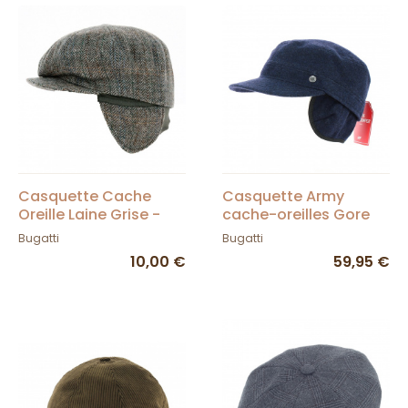
Casquette Cache
Casquette Army
Oreille Laine Grise -
cache-oreilles Gore
Traclet
Tex Bleu foncé -
Bugatti
Bugatti
Bugatti
10,00 €
59,95 €