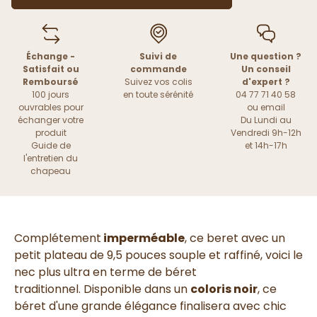
Échange -
Suivi de
Une question ?
Satisfait ou
commande
Un conseil
Remboursé
Suivez vos colis
d'expert ?
100 jours
en toute sérénité
04 77 71 40 58
ouvrables pour
ou
email
échanger votre
Du Lundi au
produit
Vendredi 9h-12h
Guide de
et 14h-17h
l'entretien du
chapeau
Complétement
imperméable
, ce beret avec un
petit plateau de 9,5 pouces souple et raffiné, voici le
nec plus ultra en terme de béret
traditionnel.
Disponible dans un
coloris noir
, ce
béret d'une grande élégance finalisera avec chic