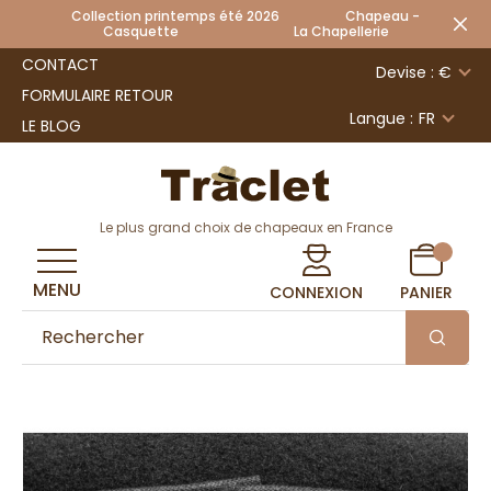
Collection printemps été 2026 Chapeau -
Casquette La Chapellerie
CONTACT
Devise : €
FORMULAIRE RETOUR
Langue :
FR
LE BLOG
Le plus grand choix de chapeaux en France
MENU
CONNEXION
PANIER