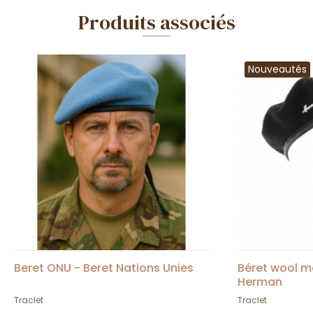
Produits associés
Nouveautés
Beret ONU - Beret Nations Unies
Béret wool m
Herman
Traclet
Traclet