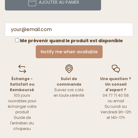
AJOUTER AU PANIER
Me prévenir quand le produit est disponible
Notify me when available
Échange -
Suivi de
Une question ?
Satisfait ou
commande
Un conseil
Remboursé
Suivez vos colis
d'expert ?
100 jours
en toute sérénité
04 77 71 40 58
ouvrables pour
ou
email
échanger votre
Du Lundi au
produit
Vendredi 9h-12h
Guide de
et 14h-17h
l'entretien du
chapeau