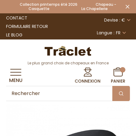
Collection printemps été 2026 Chapeau -
Casquette La Chapellerie
CONTACT
Devise : €
FORMULAIRE RETOUR
Langue :
FR
LE BLOG
Le plus grand choix de chapeaux en France
MENU
CONNEXION
PANIER