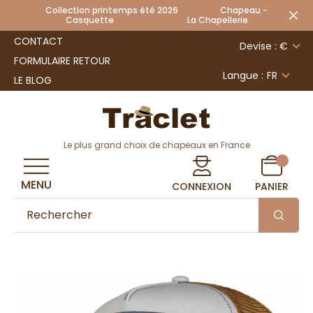
Collection printemps été 2026 Chapeau -
Casquette La Chapellerie
CONTACT
Devise : €
FORMULAIRE RETOUR
Langue :
FR
LE BLOG
Le plus grand choix de chapeaux en France
MENU
CONNEXION
PANIER