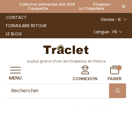
Collection printemps été 2026 Chapeau -
Casquette La Chapellerie
CONTACT
Devise : €
FORMULAIRE RETOUR
Langue :
FR
LE BLOG
Le plus grand choix de chapeaux en France
MENU
CONNEXION
PANIER