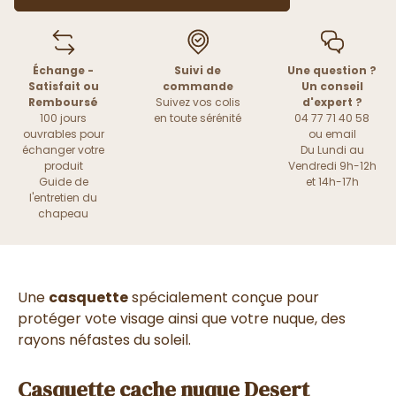
Échange -
Suivi de
Une question ?
Satisfait ou
commande
Un conseil
Remboursé
Suivez vos colis
d'expert ?
100 jours
en toute sérénité
04 77 71 40 58
ouvrables pour
ou
email
échanger votre
Du Lundi au
produit
Vendredi 9h-12h
Guide de
et 14h-17h
l'entretien du
chapeau
Une
casquette
spécialement conçue pour
protéger vote visage ainsi que votre nuque, des
rayons néfastes du soleil.
Casquette cache nuque Desert