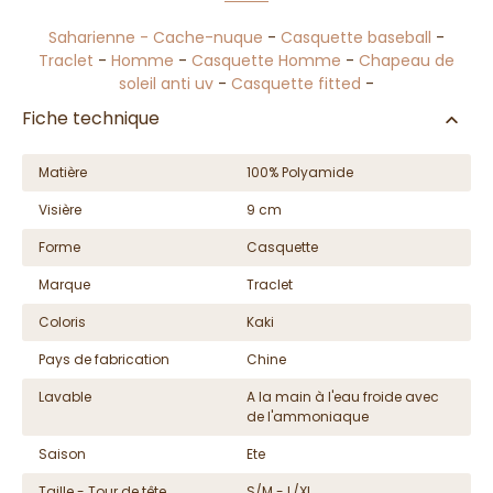
Saharienne - Cache-nuque
-
Casquette baseball
-
Traclet
-
Homme
-
Casquette Homme
-
Chapeau de
soleil anti uv
-
Casquette fitted
-
Fiche technique
Matière
100% Polyamide
Visière
9 cm
Forme
Casquette
Marque
Traclet
Coloris
Kaki
Pays de fabrication
Chine
Lavable
A la main à l'eau froide avec
de l'ammoniaque
Saison
Ete
Taille - Tour de tête
S/M - L/XL