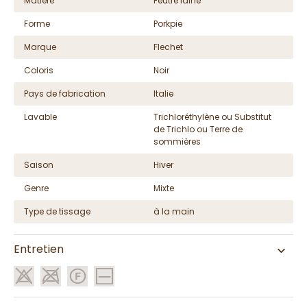
Matière
Feutre laine
Forme
Porkpie
Marque
Flechet
Coloris
Noir
Pays de fabrication
Italie
Lavable
Trichloréthylène ou Substitut
de Trichlo ou Terre de
sommières
Saison
Hiver
Genre
Mixte
Type de tissage
à la main
Entretien