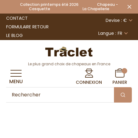
Collection printemps été 2026 Chapeau -
Casquette La Chapellerie
CONTACT
Devise : €
FORMULAIRE RETOUR
Langue :
FR
LE BLOG
Le plus grand choix de chapeaux en France
MENU
CONNEXION
PANIER