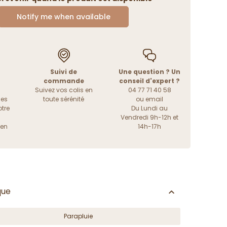
Notify me when available
Suivi de
Une question ? Un
commande
conseil d'expert ?
Suivez vos colis en
04 77 71 40 58
les
toute sérénité
ou
email
tre
Du Lundi au
Vendredi 9h-12h et
ien
14h-17h
que
Parapluie