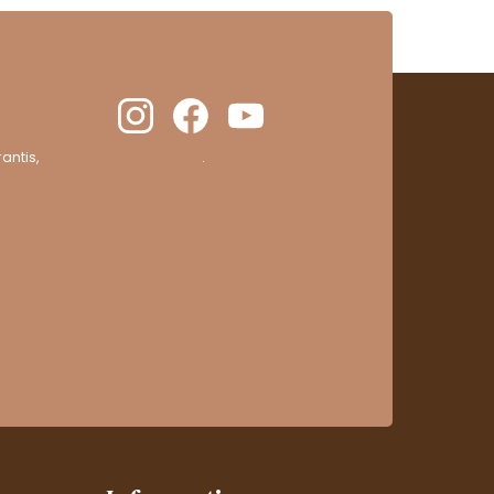
antis,
cliquez ici pour vérifier
.