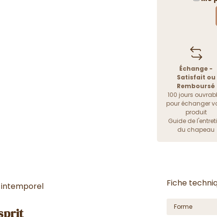
Échange -
Satisfait ou
Remboursé
100 jours ouvrab
pour échanger vo
produit
Guide de l'entret
du chapeau
Fiche techni
e intemporel
Forme
sprit