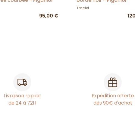
ée courbée - Piganiol
bordé noir - Piganiol
Traclet
95,00 €
12
Livraison rapide
Expédition offerte
de 24 à 72H
dès 90€ d'achat