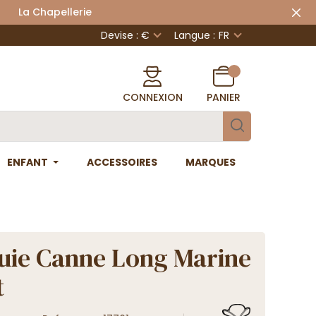
 Chapellerie
Devise : €
Langue :
FR
CONNEXION
PANIER
ENFANT
ACCESSOIRES
MARQUES
uie Canne Long Marine
t