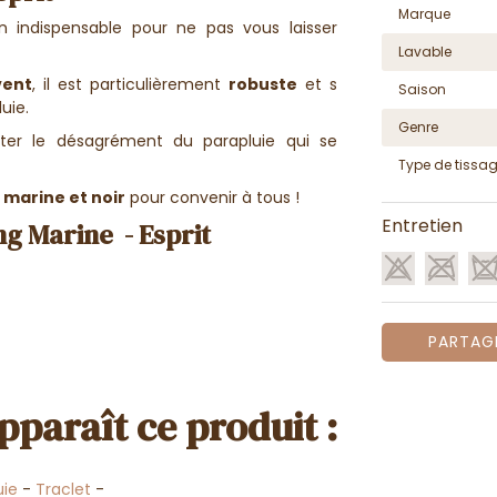
Marque
indispensable pour ne pas vous laisser
Lavable
vent
, il est particulièrement
robuste
et s
Saison
uie.
Genre
ter le désagrément du parapluie qui se
Type de tissa
u marine et noir
pour convenir à tous !
Entretien
g Marine - Esprit
PARTAG
pparaît ce produit :
uie
-
Traclet
-