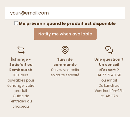
Me prévenir quand le produit est disponible
Notify me when available
Échange -
Suivi de
Une question ?
Satisfait ou
commande
Un conseil
Remboursé
Suivez vos colis
d'expert ?
100 jours
en toute sérénité
04 77 71 40 58
ouvrables pour
ou
email
échanger votre
Du Lundi au
produit
Vendredi 9h-12h
Guide de
et 14h-17h
l'entretien du
chapeau