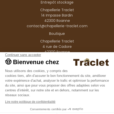
Entrepôt stockage
Chapellerie Traclet
14 Impasse Bardin
42300 Roanne
contact@chapellerie-traclet.com
Boutique
Chapellerie Traclet
4 rue de Cadore
42300 Roanne
Produits
Nos marques
Informations
© 1995–2026 Traclet
9.4
/10