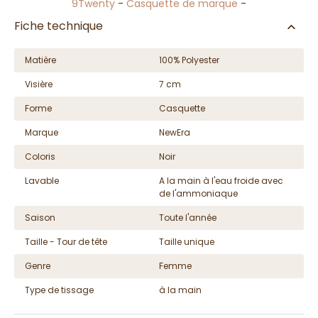
9Twenty
-
Casquette de marque
-
Fiche technique
Matière
100% Polyester
Visière
7 cm
Forme
Casquette
Marque
NewEra
Coloris
Noir
Lavable
A la main à l'eau froide avec
de l'ammoniaque
Saison
Toute l'année
Taille - Tour de tête
Taille unique
Genre
Femme
Type de tissage
à la main