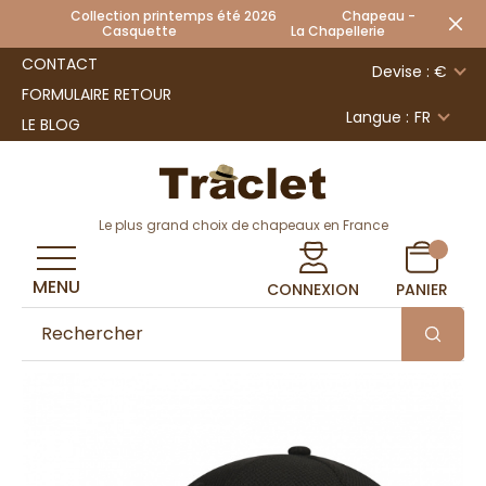
Collection printemps été 2026 Chapeau -
Casquette La Chapellerie
CONTACT
Devise : €
FORMULAIRE RETOUR
Langue :
FR
LE BLOG
Le plus grand choix de chapeaux en France
MENU
CONNEXION
PANIER