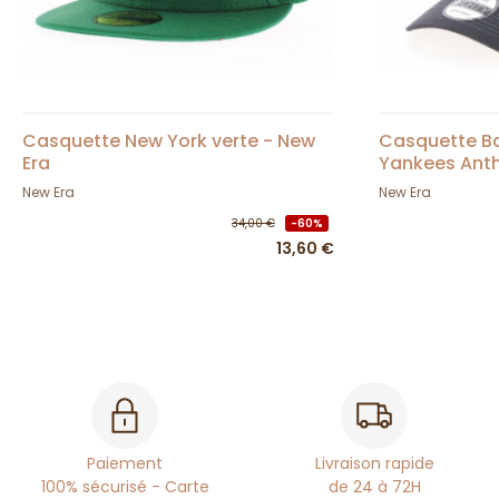
Casquette New York verte - New
Casquette Ba
Era
Yankees Anth
New Era
New Era
34,00 €
-60%
13,60 €
Paiement
Livraison rapide
100% sécurisé - Carte
de 24 à 72H