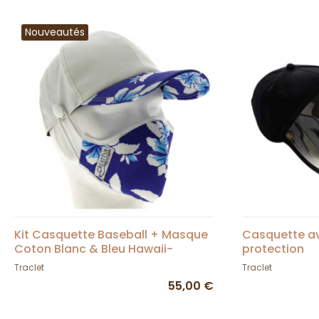
Nouveautés
Kit Casquette Baseball + Masque
Casquette av
Coton Blanc & Bleu Hawaii-
protection
Traclet
Traclet
Traclet
55,00 €