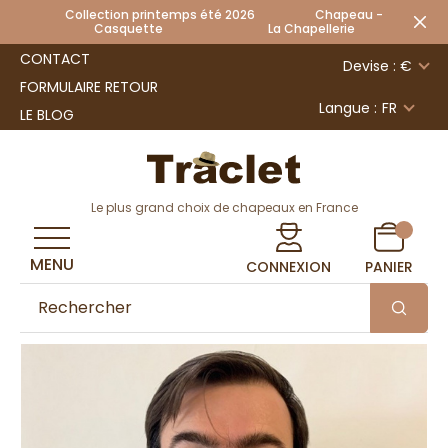
Collection printemps été 2026 Chapeau -
Casquette La Chapellerie
CONTACT
Devise : €
FORMULAIRE RETOUR
Langue :
FR
LE BLOG
Le plus grand choix de chapeaux en France
MENU
CONNEXION
PANIER