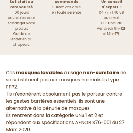
Satisfait ou
commande
Un conseil
Remboursé
Suivez vos colis
d'expert ?
100 jours
en toute sérénité
04 77 71 40 58
ouvrables pour
ou
email
échanger votre
Du Lundi au
produit
Vendredi 9h-12h
Guide de
et 14h-17h
l'entretien du
chapeau
Ces
masques lavables
à usage
non-sanitaire
ne
se substituent pas aux masques normalisés type
FFP2.
Ils n'exonèrent absolument pas le porteur contre
les gestes barrières essentiels. Ils sont une
alternative à la pénurie de masques.
Ils rentrent dans la catégorie UNS 1 et 2 et
répondent aux spécifications AFNOR S76-001 du 27
Mars 2020.