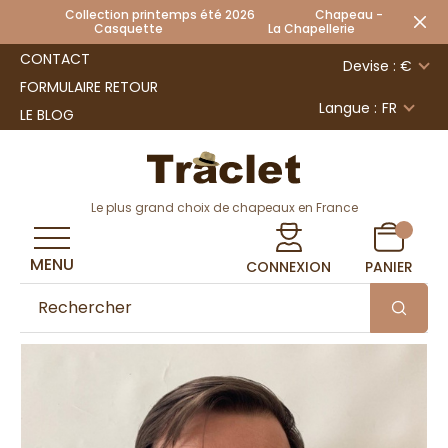
Collection printemps été 2026 Chapeau -
Casquette La Chapellerie
CONTACT
Devise : €
FORMULAIRE RETOUR
Langue :
FR
LE BLOG
Le plus grand choix de chapeaux en France
MENU
CONNEXION
PANIER