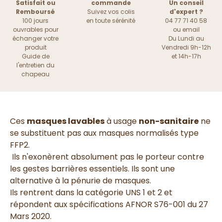
Satisfait ou
commande
Un conseil
Remboursé
Suivez vos colis
d'expert ?
100 jours
en toute sérénité
04 77 71 40 58
ouvrables pour
ou
email
échanger votre
Du Lundi au
produit
Vendredi 9h-12h
Guide de
et 14h-17h
l'entretien du
chapeau
Ces
masques lavables
à usage
non-sanitaire
ne
se substituent pas aux masques normalisés type
FFP2.
Ils n'exonèrent absolument pas le porteur contre
les gestes barrières essentiels. Ils sont une
alternative à la pénurie de masques.
Ils rentrent dans la catégorie UNS 1 et 2 et
répondent aux spécifications AFNOR S76-001 du 27
Mars 2020.