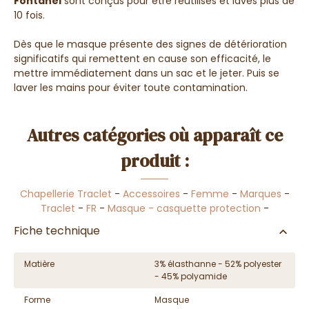
Fontanel
sont conçus pour être réutilisés et lavés plus de
10 fois.
Dès que le masque présente des signes de détérioration
significatifs qui remettent en cause son efficacité, le
mettre immédiatement dans un sac et le jeter. Puis se
laver les mains pour éviter toute contamination.
Autres catégories où apparaît ce
produit :
Chapellerie Traclet
-
Accessoires
-
Femme
-
Marques
-
Traclet
-
FR
-
Masque - casquette protection
-
Fiche technique
Matière
3% élasthanne - 52% polyester
- 45% polyamide
Forme
Masque