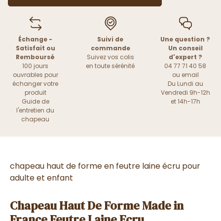
Échange -
Suivi de
Une question ?
Satisfait ou
commande
Un conseil
Remboursé
Suivez vos colis
d'expert ?
100 jours
en toute sérénité
04 77 71 40 58
ouvrables pour
ou
email
échanger votre
Du Lundi au
produit
Vendredi 9h-12h
Guide de
et 14h-17h
l'entretien du
chapeau
chapeau haut de forme en feutre laine écru pour
adulte et enfant
Chapeau Haut De Forme Made in
France Feutre Laine Ecru