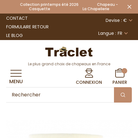
Collection printemps été 2026 Chapeau -
Casquette La Chapellerie
CONTACT
Devise : €
FORMULAIRE RETOUR
Langue :
FR
LE BLOG
Le plus grand choix de chapeaux en France
MENU
CONNEXION
PANIER