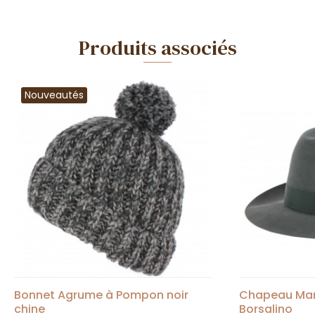
Produits associés
Nouveautés
Bonnet Agrume à Pompon noir
Chapeau Mar
chine
Borsalino