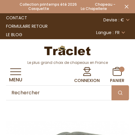
Collection printemps été 2026 Chapeau -
Casquette La Chapellerie
CONTACT
Devise : €
FORMULAIRE RETOUR
Langue :
FR
LE BLOG
Le plus grand choix de chapeaux en France
MENU
CONNEXION
PANIER