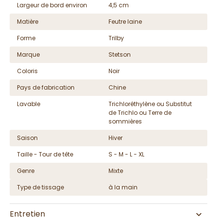
Largeur de bord environ
4,5 cm
Matière
Feutre laine
Forme
Trilby
Marque
Stetson
Coloris
Noir
Pays de fabrication
Chine
Lavable
Trichloréthylène ou Substitut
de Trichlo ou Terre de
sommières
Saison
Hiver
Taille - Tour de tête
S - M - L - XL
Genre
Mixte
Type de tissage
à la main
Entretien