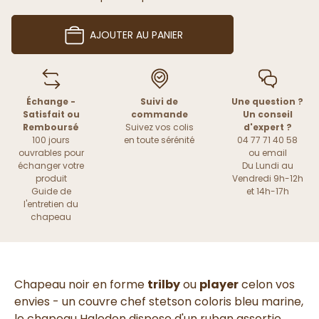
AJOUTER AU PANIER
Échange -
Suivi de
Une question ?
Satisfait ou
commande
Un conseil
Remboursé
Suivez vos colis
d'expert ?
100 jours
en toute sérénité
04 77 71 40 58
ouvrables pour
ou
email
échanger votre
Du Lundi au
produit
Vendredi 9h-12h
Guide de
et 14h-17h
l'entretien du
chapeau
Chapeau noir en forme
trilby
ou
player
celon vos
envies - un couvre chef stetson coloris bleu marine,
le chapeau Haledon dispose d'un ruban assortie