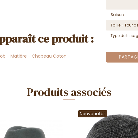
Saison
Taille - Tour de
pparaît ce produit :
Type de tissa
Bob
-
Matière
-
Chapeau Coton
-
PARTAG
Produits associés
Nouveautés