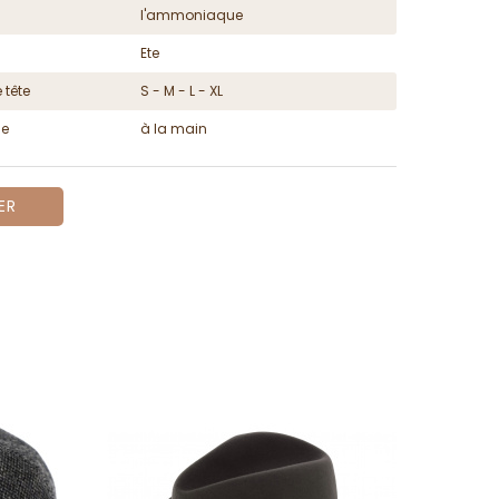
l'ammoniaque
Ete
 tête
S - M - L - XL
ge
à la main
ER