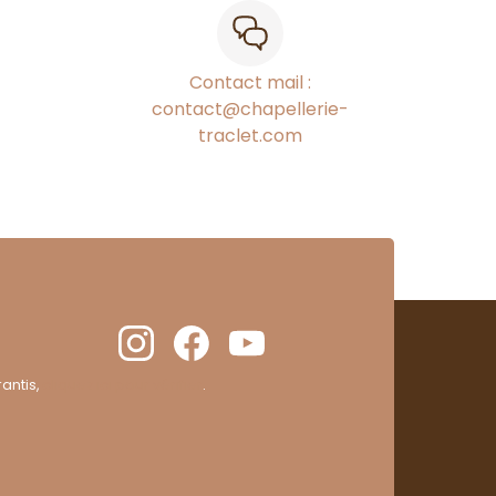
Contact mail :
contact@chapellerie-
traclet.com
antis,
cliquez ici pour vérifier
.