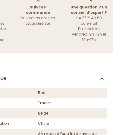
Suivi de
Une question ? Un
commande
conseil d'expert ?
Suivez vos colis en
04 77 71 40 58
les
toute sérénité
ou
email
tre
Du Lundi au
Vendredi 9h-12h et
ien
14h-17h
que
Bob
Traclet
Beige
ation
Chine
A la main à l'eau froide avec de