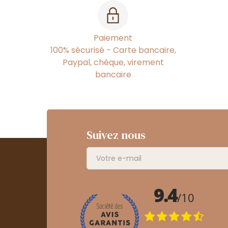
Paiement
100% sécurisé - Carte bancaire,
Paypal, chèque, virement
bancaire
Suivez nous