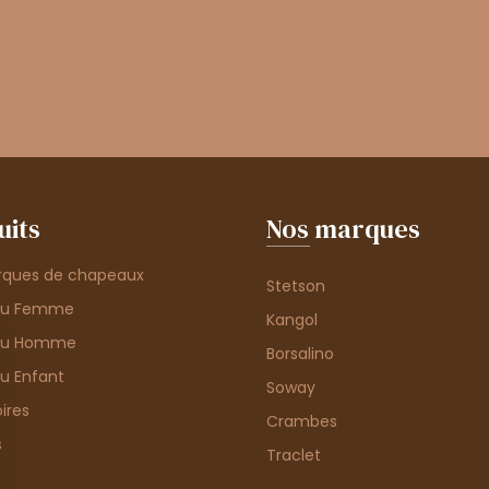
uits
Nos marques
rques de chapeaux
Stetson
au Femme
Kangol
au Homme
Borsalino
u Enfant
Soway
ires
Crambes
s
Traclet