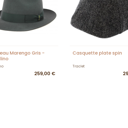
au Marengo Gris -
Casquette plate spin
lino
no
Traclet
259,00 €
2