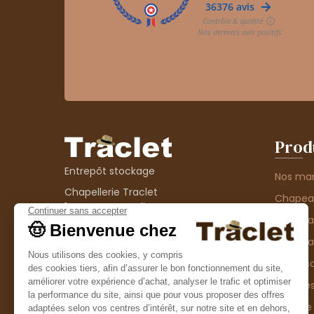
Prod
Entrepôt stockage
Nos ma
Chapellerie Traclet
Chape
14 Impasse Bardin
Chape
42300 Roanne
contact@chapellerie-traclet.com
Chapea
Boutique
Accesso
Chapellerie Traclet
Thème
4 rue de Cadore
Matière
42300 Roanne