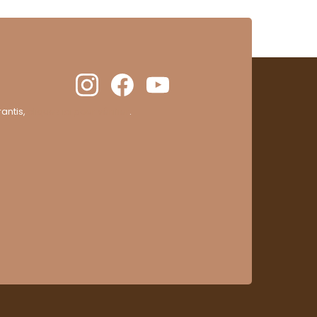
antis,
cliquez ici pour vérifier
.