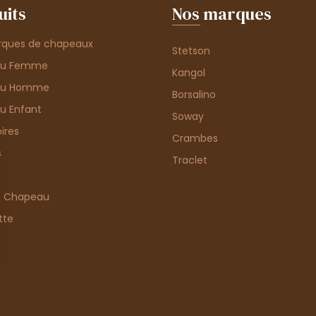
uits
Nos marques
rques de chapeaux
Stetson
au Femme
Kangol
au Homme
Borsalino
u Enfant
Soway
ires
Crambes
s
Traclet
e Chapeau
tte