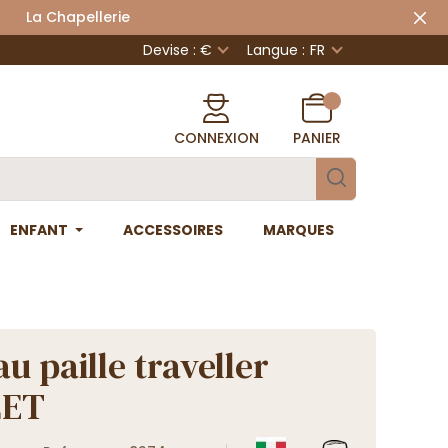
 Chapellerie
Devise : €
Langue :
FR
CONNEXION
PANIER
ENFANT
ACCESSOIRES
MARQUES
u paille traveller
LET