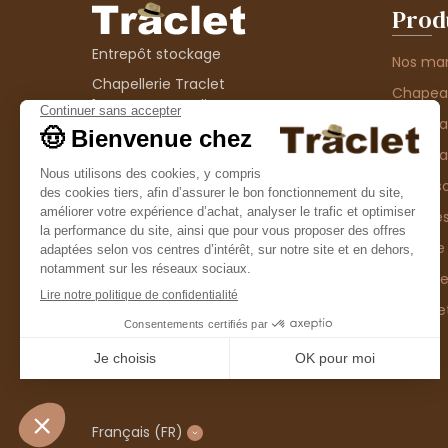
Prod
Entrepôt stockage
Nos ma
Chapellerie Traclet
Chape
14 Impasse Bardin
Chape
42300 Roanne
contact@chapellerie-traclet.com
Chapea
Boutique
Accesso
Chapellerie Traclet
Thème
4 rue de Cadore
Matière
42300 Roanne
Type d
Casque
Promo
Français
(FR)