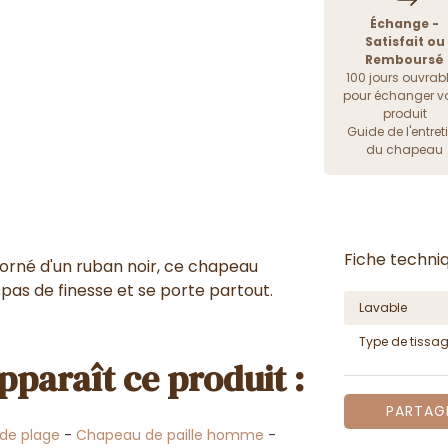
Échange -
Satisfait ou
Remboursé
100 jours ouvrab
pour échanger vo
produit
Guide de l'entret
du chapeau
Fiche techni
orné d'un ruban noir, ce chapeau
 pas de finesse et se porte partout.
Lavable
Type de tissa
pparaît ce produit :
PARTAG
de plage
-
Chapeau de paille homme
-