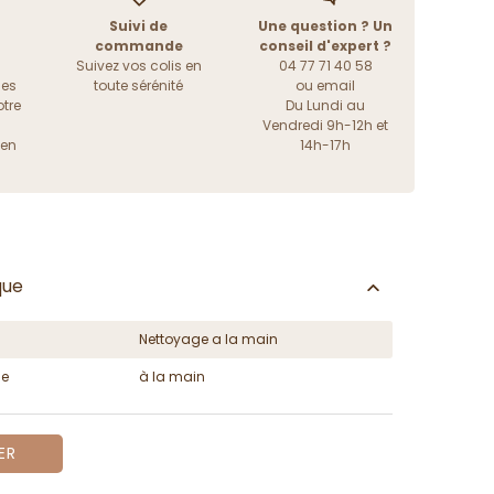
Suivi de
Une question ? Un
commande
conseil d'expert ?
Suivez vos colis en
04 77 71 40 58
les
toute sérénité
ou
email
tre
Du Lundi au
Vendredi 9h-12h et
ien
14h-17h
que
Nettoyage a la main
ge
à la main
ER