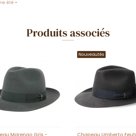
e été
-
Produits associés
Nouveautés
au Marengo Gris -
Chapeau Umberto Feut