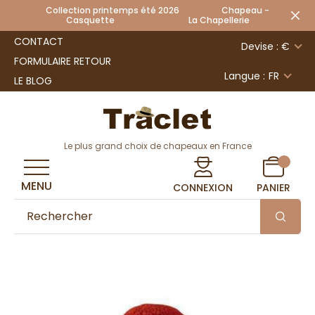
Collection printemps été 2026 Chapeau -
Casquette La Chapellerie
CONTACT
Devise : €
FORMULAIRE RETOUR
Langue :
FR
LE BLOG
Le plus grand choix de chapeaux en France
MENU
CONNEXION
PANIER