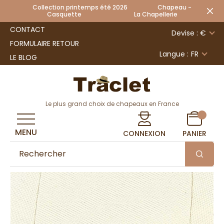
Collection printemps été 2026 Chapeau -
Casquette La Chapellerie
CONTACT
Devise : €
FORMULAIRE RETOUR
Langue :
FR
LE BLOG
Le plus grand choix de chapeaux en France
MENU
CONNEXION
PANIER