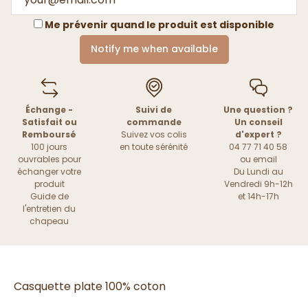
Me prévenir quand le produit est disponible
Notify me when available
Échange -
Suivi de
Une question ?
Satisfait ou
commande
Un conseil
Remboursé
Suivez vos colis
d'expert ?
100 jours
en toute sérénité
04 77 71 40 58
ouvrables pour
ou
email
échanger votre
Du Lundi au
produit
Vendredi 9h-12h
Guide de
et 14h-17h
l'entretien du
chapeau
Casquette plate 100% coton