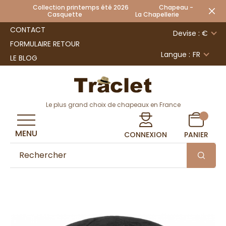
Collection printemps été 2026 Chapeau -
Casquette La Chapellerie
CONTACT
Devise : €
FORMULAIRE RETOUR
Langue :
FR
LE BLOG
Le plus grand choix de chapeaux en France
MENU
CONNEXION
PANIER