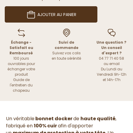
AJOUTER AU PANIER
Échange -
Suivi de
Une question ?
Satisfait ou
commande
Un conseil
Remboursé
Suivez vos colis
d'expert ?
100 jours
en toute sérénité
04 77 71 40 58
ouvrables pour
ou
email
échanger votre
Du Lundi au
produit
Vendredi 9h-12h
Guide de
et 14h-17h
l'entretien du
chapeau
Un véritable
bonnet docker
de
haute qualité
,
fabriqué en
100% cuir
afin d'apporter
un
maximum de protection à votre tête
. Un