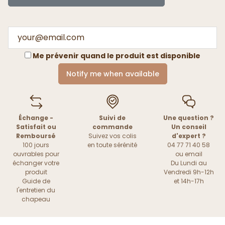
Me prévenir quand le produit est disponible
Notify me when available
Échange -
Suivi de
Une question ?
Satisfait ou
commande
Un conseil
Remboursé
Suivez vos colis
d'expert ?
100 jours
en toute sérénité
04 77 71 40 58
ouvrables pour
ou
email
échanger votre
Du Lundi au
produit
Vendredi 9h-12h
Guide de
et 14h-17h
l'entretien du
chapeau