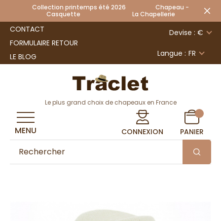
Collection printemps été 2026 Chapeau -
Casquette La Chapellerie
CONTACT
Devise : €
FORMULAIRE RETOUR
Langue :
FR
LE BLOG
Le plus grand choix de chapeaux en France
MENU
CONNEXION
PANIER