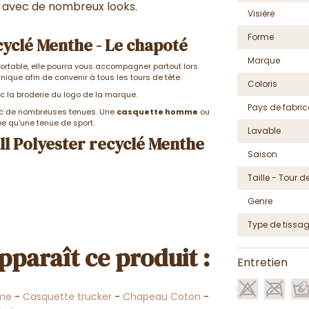
r avec de nombreux looks.
Visière
Forme
cyclé Menthe - Le chapoté
Marque
nfortable, elle pourra vous accompagner partout lors
nique afin de convenir à tous les tours de tête.
Coloris
 la broderie du logo de la marque.
Pays de fabric
vec de nombreuses tenues. Une
casquette homme
ou
e qu'une tenue de sport.
Lavable
ll Polyester recyclé Menthe
Saison
Taille - Tour de
Genre
Type de tissa
pparaît ce produit :
Entretien
me
-
Casquette trucker
-
Chapeau Coton
-