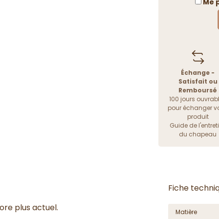
Me p
Échange -
Satisfait ou
Remboursé
100 jours ouvrab
pour échanger vo
produit
Guide de l'entret
du chapeau
Fiche techni
ore plus actuel.
Matière