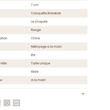
7 cm
Casquette Baseball
Le chapoté
Rouge
ation
Chine
Nettoyage a la main
Ete
 tête
Taille unique
Mixte
ge
à la main