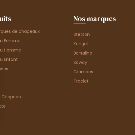
uits
Nos marques
rques de chapeaux
Stetson
au Femme
Kangol
au Homme
Borsalino
u Enfant
Soway
ires
Crambes
s
Traclet
e Chapeau
tte