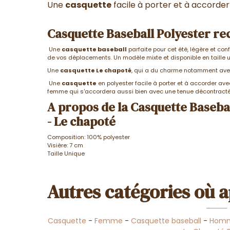
Une
casquette
facile à porter et à accorde
Casquette Baseball Polyester re
Une
casquette baseball
parfaite pour cet été, légère et co
de vos déplacements. Un modèle mixte et disponible en taille u
Une
casquette Le chapoté
, qui a du charme notamment avec
Une
casquette
en polyester facile à porter et à accorder a
femme qui s'accordera aussi bien avec une tenue décontracté
A propos de la Casquette Baseba
- Le chapoté
Composition: 100% polyester
Visière: 7 cm
Taille Unique
Autres catégories où a
Casquette
-
Femme
-
Casquette baseball
-
Hom