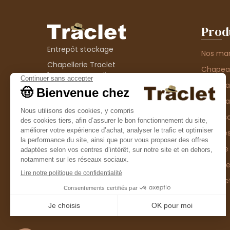
Prod
Entrepôt stockage
Nos ma
Chapellerie Traclet
Chape
14 Impasse Bardin
Chape
42300 Roanne
contact@chapellerie-traclet.com
Chapea
Boutique
Accesso
Chapellerie Traclet
Thème
4 rue de Cadore
Matière
42300 Roanne
Type d
Casque
Promo