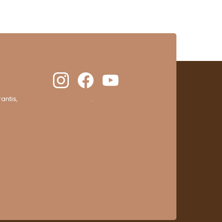
antis,
cliquez ici pour vérifier
.