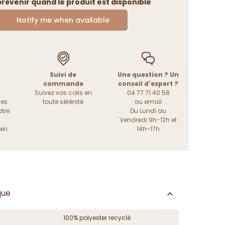
révenir quand le produit est disponible
Notify me when available
Suivi de
Une question ? Un
commande
conseil d'expert ?
Suivez vos colis en
04 77 71 40 58
les
toute sérénité
ou
email
tre
Du Lundi au
Vendredi 9h-12h et
ien
14h-17h
que
100% polyester recyclé