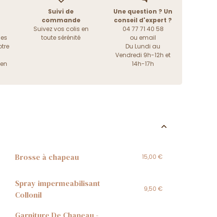
Suivi de
Une question ? Un
commande
conseil d'expert ?
Suivez vos colis en
04 77 71 40 58
les
toute sérénité
ou
email
tre
Du Lundi au
Vendredi 9h-12h et
ien
14h-17h
Brosse à chapeau
15,00 €
Spray impermeabilisant
9,50 €
Collonil
Garniture De Chapeau -