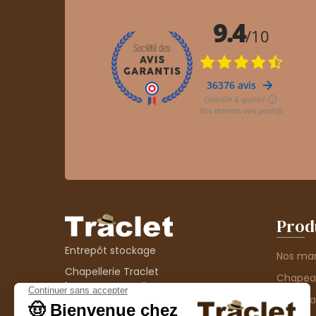
Prod
Entrepôt stockage
Nos ma
Chapellerie Traclet
Chape
14 Impasse Bardin
Chape
42300 Roanne
contact@chapellerie-traclet.com