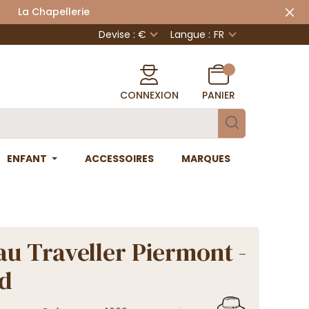
 Chapellerie
Devise : €
Langue :
FR
CONNEXION
PANIER
ENFANT
ACCESSOIRES
MARQUES
u Traveller Piermont -
d