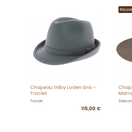
Nouv
Chapeau trilby Loden Gris -
Chape
Traclet
Marro
Traclet
Stetson
115,00 €