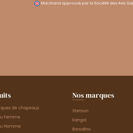
Marchand approuvé par la Société des Avis Gar
uits
Nos marques
rques de chapeaux
Stetson
au Femme
Kangol
au Homme
Borsalino