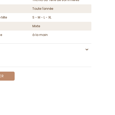
Toute l'année
 tête
S - M - L - XL
Mixte
ge
à la main
ER