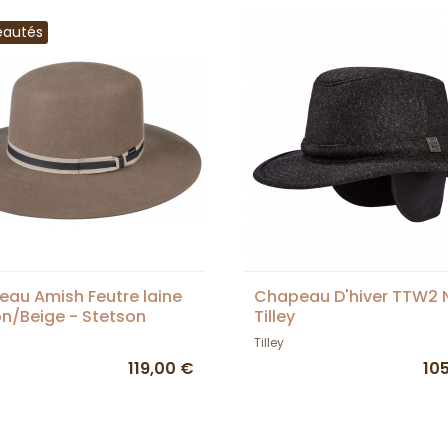
eautés
au Amish Feutre laine
Chapeau D'hiver TTW2 N
n/Beige - Stetson
Tilley
Tilley
119,00 €
10