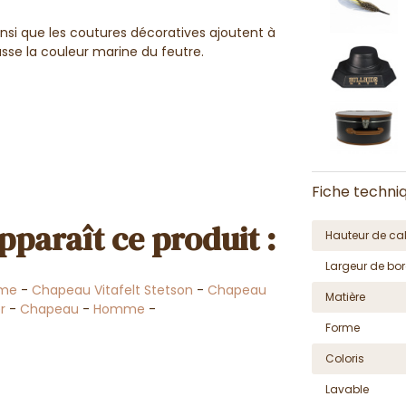
insi que les coutures décoratives ajoutent à
se la couleur marine du feutre.
Fiche techni
pparaît ce produit :
Hauteur de cal
Largeur de bor
mme
-
Chapeau Vitafelt Stetson
-
Chapeau
Matière
r
-
Chapeau
-
Homme
-
Forme
Coloris
Lavable