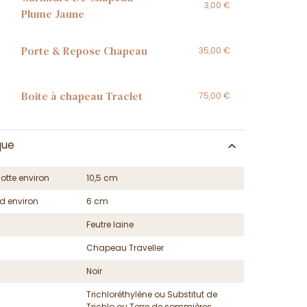
3,00 €
Plume Jaune
Porte & Repose Chapeau
35,00 €
Boite à chapeau Traclet
75,00 €
que
otte environ
10,5 cm
d environ
6 cm
Feutre laine
Chapeau Traveller
Noir
Trichloréthylène ou Substitut de
Trichlo ou Terre de sommières