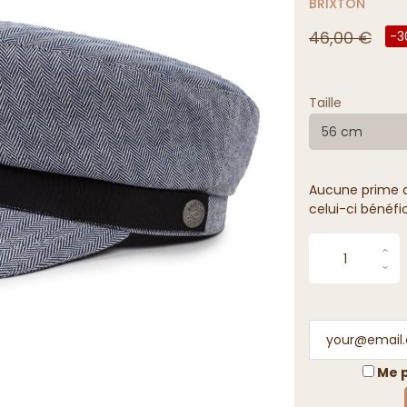
BRIXTON
46,00 €
-3
Taille
56 cm
Aucune prime de
celui-ci bénéfi
Me p