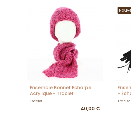
Nouv
Ensemble Bonnet Echarpe
Ensem
Acrylique - Traclet
- Éch
- Tra
Traclet
Traclet
40,00 €