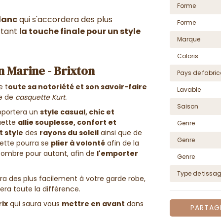
Forme
blanc
qui s'accordera des plus
Forme
tant l
a touche finale pour un style
Marque
Coloris
n Marine - Brixton
Pays de fabric
 t
oute sa notoriété et son savoir-faire
Lavable
e de
casquette Kurt.
Saison
apportera un
style casual, chic et
uette
allie souplesse, confort et
Genre
 style
des
rayons du soleil
ainsi que de
Genre
uette pourra se
plier à volonté
afin de la
combre pour autant, afin de
l'emporter
Genre
Type de tissa
era des plus facilement à votre garde robe,
era toute la différence.
rix
qui saura vous
mettre en avant
dans
PARTAG