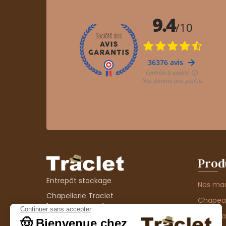
Prod
Entrepôt stockage
Nos ma
Chapellerie Traclet
Chape
14 Impasse Bardin
Chape
42300 Roanne