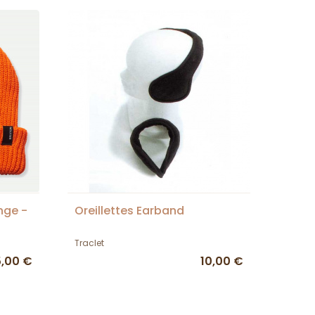
nge -
Oreillettes Earband
Traclet
5,00 €
10,00 €