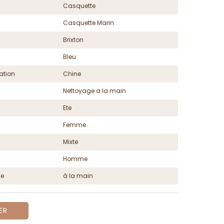
Casquette
Casquette Marin
Brixton
Bleu
ation
Chine
Nettoyage a la main
Ete
Femme
Mixte
Homme
ge
à la main
ER