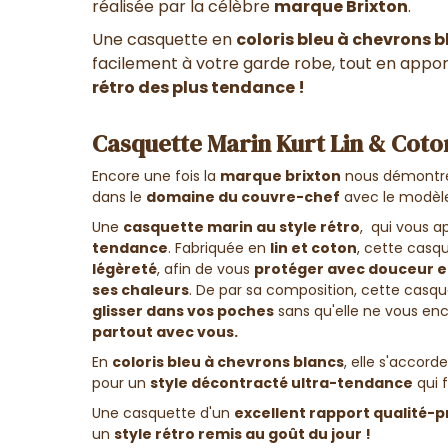
réalisée par la célèbre
marque Brixton
.
Une casquette en
coloris bleu à chevrons 
facilement à votre garde robe, tout en appor
rétro des plus tendance !
Casquette Marin Kurt Lin & Coto
Encore une fois la
marque brixton
nous démontre
dans le
domaine du couvre-chef
avec le modèl
Une
casquette marin au style rétro
, qui vous 
tendance
. Fabriquée en
lin et coton
, cette casq
légèreté
, afin de vous
protéger avec douceur et
ses chaleurs
. De par sa composition, cette casq
glisser dans vos poches
sans qu'elle ne vous en
partout avec vous.
En
coloris bleu à chevrons blancs
, elle s'accord
pour un
style décontracté ultra-tendance
qui f
Une casquette d'un
excellent rapport qualité-p
un
style rétro remis au goût du jour !