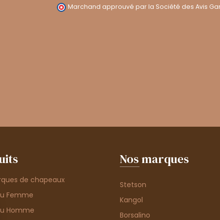
Marchand approuvé par la Société des Avis Gar
uits
Nos marques
rques de chapeaux
Stetson
au Femme
Kangol
au Homme
Borsalino