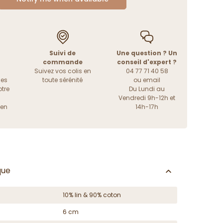
Suivi de
Une question ? Un
commande
conseil d'expert ?
Suivez vos colis en
04 77 71 40 58
les
toute sérénité
ou
email
tre
Du Lundi au
Vendredi 9h-12h et
ien
14h-17h
que
10% lin & 90% coton
6 cm