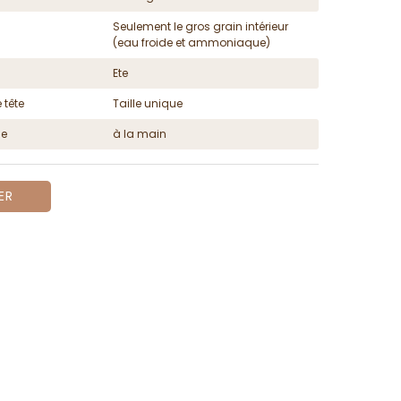
Seulement le gros grain intérieur
(eau froide et ammoniaque)
Ete
 tête
Taille unique
ge
à la main
ER