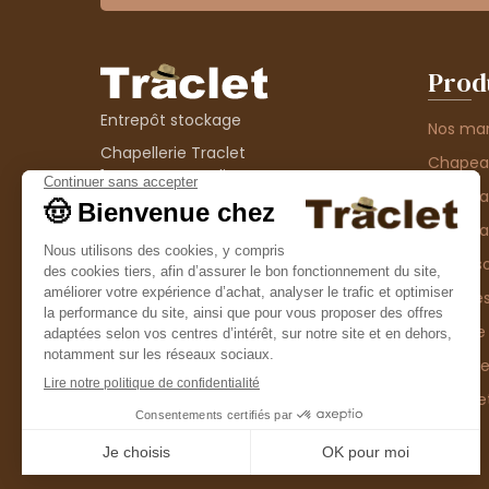
Prod
Entrepôt stockage
Nos ma
Chapellerie Traclet
Chape
14 Impasse Bardin
Chape
42300 Roanne
contact@chapellerie-traclet.com
Chapea
Boutique
Accesso
Chapellerie Traclet
Thème
4 rue de Cadore
Matière
42300 Roanne
Type d
Casque
Promo