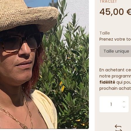
TRACLET
45,00 
Taille
Prenez votre to
Taille unique
En achetant ce
notre programme
fidélité
qui pou
prochain achat