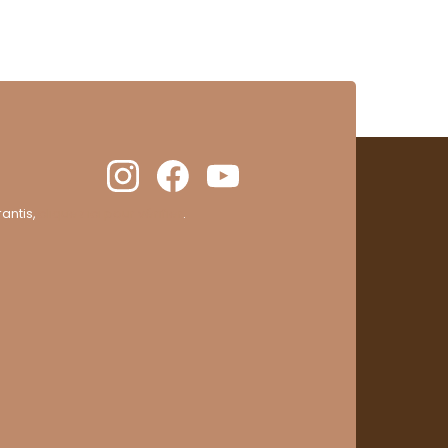
antis,
cliquez ici pour vérifier
.