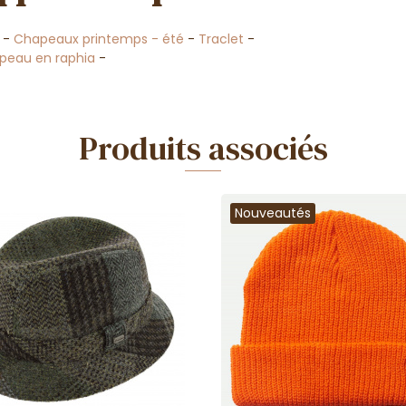
-
Chapeaux printemps - été
-
Traclet
-
peau en raphia
-
Produits associés
Nouveautés