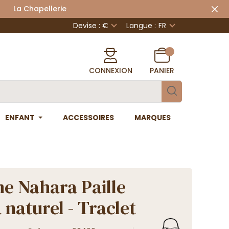
 Chapellerie
Devise : €
Langue :
FR
CONNEXION
PANIER
ENFANT
ACCESSOIRES
MARQUES
ne Nahara Paille
 naturel - Traclet