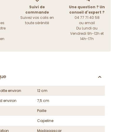
Suivi de
Une question ? Un
commande
conseil d'expert ?
Suivez vos colis en
04 77 71 40 58
les
toute sérénité
ou
email
tre
Du Lundi au
Vendredi 9h-12h et
ien
14h-17h
que
otte environ
12 cm
d environ
7,5 cm
Paille
Capeline
ation
Madagascar