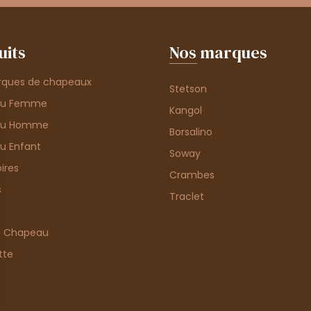
uits
Nos marques
rques de chapeaux
Stetson
au Femme
Kangol
au Homme
Borsalino
u Enfant
Soway
ires
Crambes
s
Traclet
e Chapeau
tte