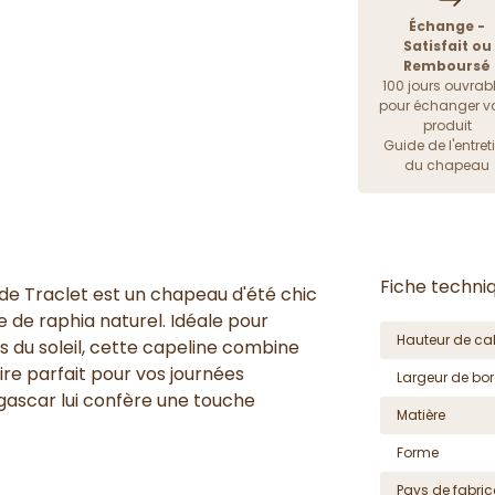
Échange -
Satisfait ou
Remboursé
100 jours ouvrab
pour échanger vo
produit
Guide de l'entret
du chapeau
Fiche techni
de Traclet est un chapeau d'été chic
le de raphia naturel. Idéale pour
Hauteur de cal
s du soleil, cette capeline combine
oire parfait pour vos journées
Largeur de bor
agascar lui confère une touche
Matière
Forme
Pays de fabric