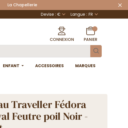
 Chapellerie
Devise : €
Langue :
FR
CONNEXION
PANIER
ENFANT
ACCESSOIRES
MARQUES
u Traveller Fédora
l Feutre poil Noir -
t