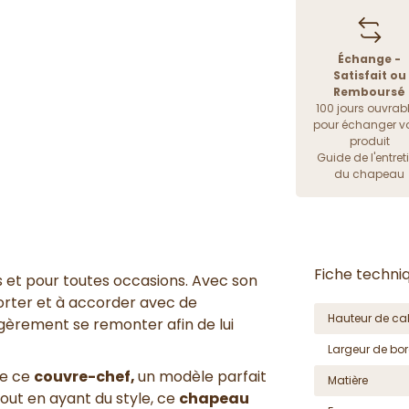
Échange -
Satisfait ou
Remboursé
100 jours ouvrab
pour échanger vo
produit
Guide de l'entret
du chapeau
Fiche techni
rs et pour toutes occasions. Avec son
 porter et à accorder avec de
Hauteur de cal
gèrement se remonter afin de lui
Largeur de bor
de ce
couvre-chef,
un modèle parfait
Matière
tout en ayant du style, ce
chapeau