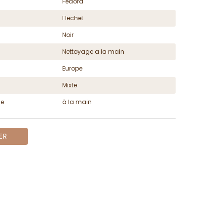
Fedora
Flechet
Noir
Nettoyage a la main
Europe
Mixte
ge
à la main
ER