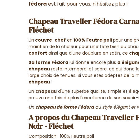
fédora
est fait pour vous, n'hésitez plus !
Chapeau Traveller Fédora Carnava
Fléchet
Un
couvre-chef
en
100% Feutre poil
pour une pr
maintien de la chaleur pour une tête bien au ch
confort
ainsi que d'une doublure en satin, ce
cha
Sa forme Fédora
lui donne encore plus
d'élégan
chapeau
reste intemporel et sobre, ce qui donc l
large choix de tenues. Si vous êtes adeptes de la 
chapeau
!
Un
chapeau
d'une superbe qualité, simple et élég
prouve une fois de plus l'excellence de son savoir
Un
chapeau de forme Fédora
au style élégant et ra
A propos du Chapeau Traveller F
Noir - Fléchet
Composition : 100% Feutre poil