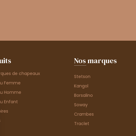
uits
Nos marques
rques de chapeaux
Stetson
au Femme
Kangol
au Homme
Borsalino
u Enfant
Soway
ires
Crambes
s
Traclet