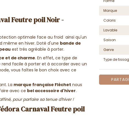
Forme
Marque
l Feutre poil Noir -
Coloris
Lavable
otection optimale face au froid ainsi qu'un
Saison
aud même en hiver. Doté d'une
bande de
peau
est très agréable à porter.
Genre
ce et de charme
. En effet, ce type de
Type de tissa
e rend facile à porter et à accorder avec un
mode, vous faîtes le bon choix avec ce
PARTAG
ant. La
marque française Fléchet
nous
-faire avec ce
bel accessoire d'hiver
.
ffiné, pour parfaire sa tenue d'hiver !
édora Carnaval Feutre poil