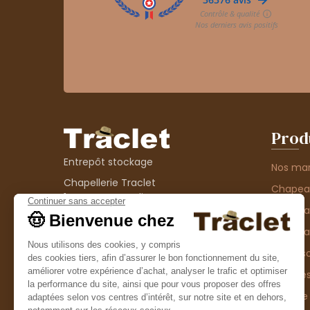
Prod
Entrepôt stockage
Nos ma
Chapellerie Traclet
Chape
14 Impasse Bardin
Chape
42300 Roanne
contact@chapellerie-traclet.com
Chapea
Boutique
Accesso
Chapellerie Traclet
Thème
4 rue de Cadore
Matière
42300 Roanne