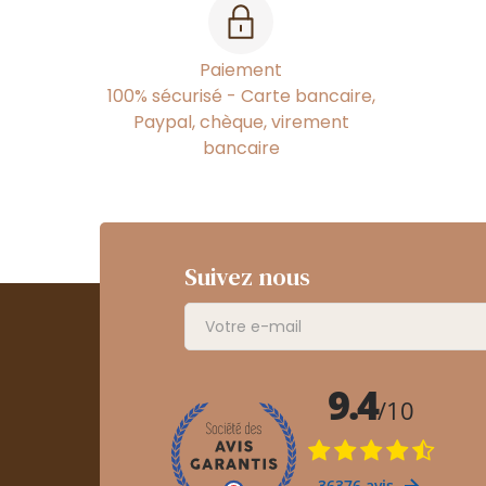
Paiement
100% sécurisé - Carte bancaire,
Paypal, chèque, virement
bancaire
Suivez nous