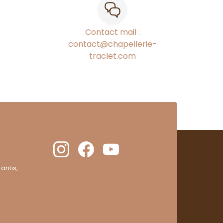
Contact mail :
contact@chapellerie-
traclet.com
antis,
cliquez ici pour vérifier
.