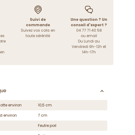
Suivi de
Une question ? Un
commande
conseil d'expert ?
Suivez vos colis en
04 77 71 40 58
les
toute sérénité
ou
email
tre
Du Lundi au
Vendredi 9h-12h et
ien
14h-17h
que
otte environ
10,5 cm
d environ
7 cm
Feutre poil