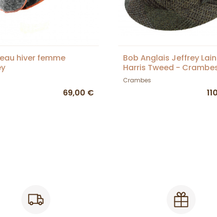
eau hiver femme
Bob Anglais Jeffrey Lai
ey
Harris Tweed - Crambe
Crambes
69,00 €
11