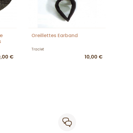
ne
Oreillettes Earband
s
Traclet
0,00 €
10,00 €