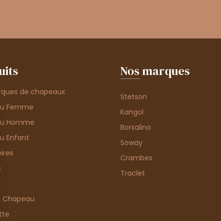
uits
Nos marques
rques de chapeaux
Stetson
au Femme
Kangol
au Homme
Borsalino
u Enfant
Soway
ires
Crambes
s
Traclet
e Chapeau
tte