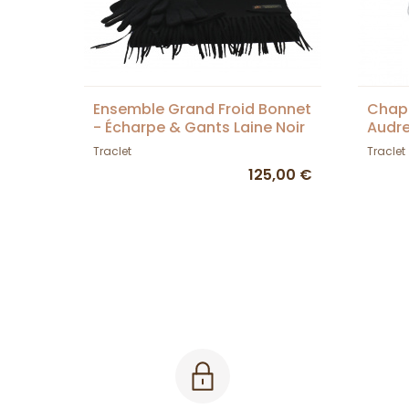
Ensemble Grand Froid Bonnet
Chap
- Écharpe & Gants Laine Noir
Audr
- Traclet
Traclet
Traclet
125,00 €