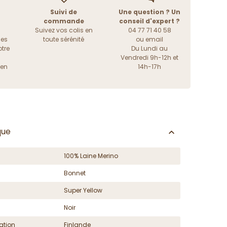
Suivi de
Une question ? Un
commande
conseil d'expert ?
Suivez vos colis en
04 77 71 40 58
les
toute sérénité
ou
email
tre
Du Lundi au
Vendredi 9h-12h et
ien
14h-17h
que
100% Laine Merino
Bonnet
Super Yellow
Noir
ation
Finlande