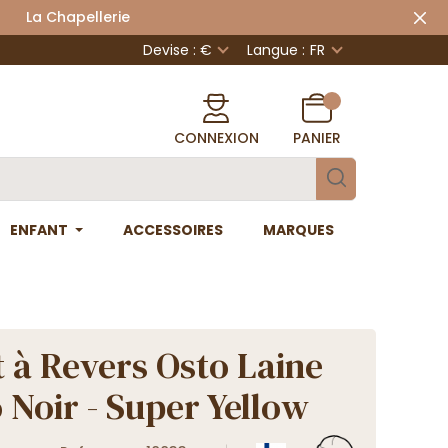
 Chapellerie
Devise : €
Langue :
FR
CONNEXION
PANIER
ENFANT
ACCESSOIRES
MARQUES
 à Revers Osto Laine
 Noir - Super Yellow