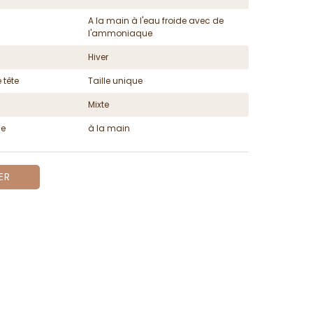
A la main à l'eau froide avec de
l'ammoniaque
Hiver
 tête
Taille unique
Mixte
ge
à la main
ER