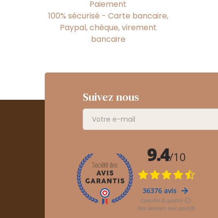
Paiement
100% sécurisé - Carte bancaire,
Paypal, chèque, virement
bancaire
Suivez nous