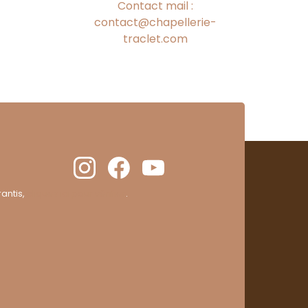
Contact mail :
contact@chapellerie-
traclet.com
antis,
cliquez ici pour vérifier
.