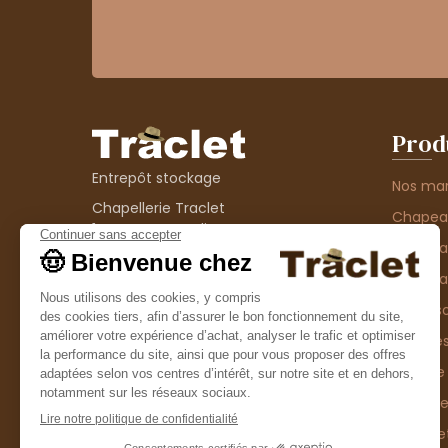
Prod
Entrepôt stockage
Nos ma
Chapellerie Traclet
Chape
14 Impasse Bardin
Chape
42300 Roanne
contact@chapellerie-traclet.com
Chapea
Boutique
Accesso
Chapellerie Traclet
Thème
4 rue de Cadore
Matière
42300 Roanne
Type d
Casque