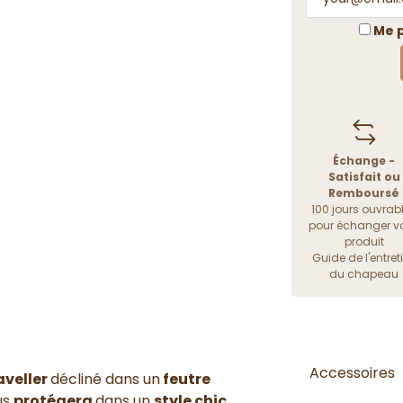
Me p
Échange -
Satisfait ou
Remboursé
100 jours ouvrab
pour échanger vo
produit
Guide de l'entret
du chapeau
Accessoires
aveller
décliné dans un
feutre
us
protégera
dans un
style chic,