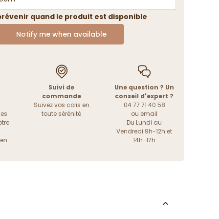
révenir quand le produit est disponible
Notify me when available
Suivi de
Une question ? Un
commande
conseil d'expert ?
Suivez vos colis en
04 77 71 40 58
les
toute sérénité
ou
email
tre
Du Lundi au
Vendredi 9h-12h et
ien
14h-17h