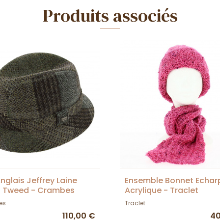
Produits associés
nglais Jeffrey Laine
Ensemble Bonnet Echar
s Tweed - Crambes
Acrylique - Traclet
es
Traclet
110,00 €
40