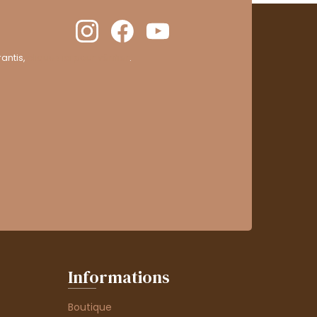
antis,
cliquez ici pour vérifier
.
Informations
Boutique