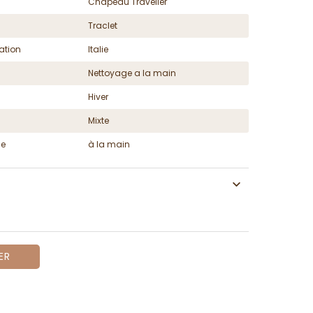
Chapeau Traveller
Traclet
ation
Italie
Nettoyage a la main
Hiver
Mixte
ge
à la main
ER