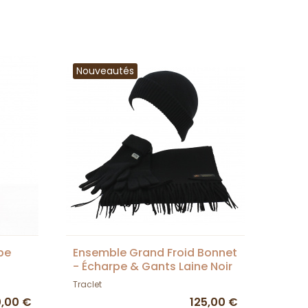
Nouveautés
pe
Ensemble Grand Froid Bonnet
- Écharpe & Gants Laine Noir
- Traclet
Traclet
,00 €
125,00 €