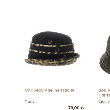
Chapeau Adeline Traclet
Bob A
Harri
Traclet
Cramb
79,00 €