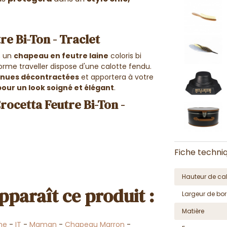
re Bi-Ton - Traclet
; un
chapeau en feutre laine
coloris bi
orme traveller dispose d'une calotte fendu.
enues décontractées
et apportera à votre
our un look soigné et élégant
.
rocetta Feutre Bi-Ton -
Fiche techni
Hauteur de cal
pparaît ce produit :
Largeur de bor
Matière
me
-
IT
-
Maman
-
Chapeau Marron
-