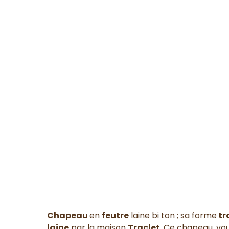
Chapeau
en
feutre
laine bi ton ; sa forme
tr
laine
par la maison
Traclet
. Ce chapeau, vo