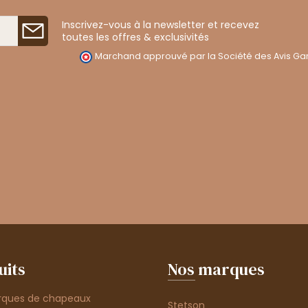
Inscrivez-vous à la newsletter et recevez
toutes les offres & exclusivités
Marchand approuvé par la Société des Avis Gar
uits
Nos marques
rques de chapeaux
Stetson