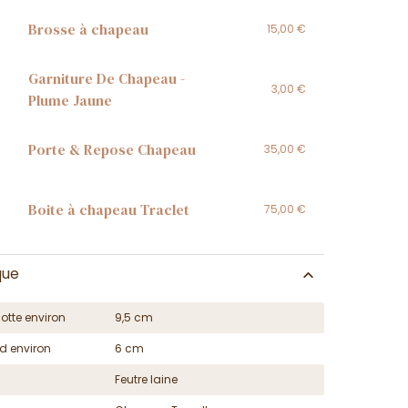
Brosse à chapeau
15,00 €
Garniture De Chapeau -
3,00 €
Plume Jaune
Porte & Repose Chapeau
35,00 €
Boite à chapeau Traclet
75,00 €
que
otte environ
9,5 cm
d environ
6 cm
Feutre laine