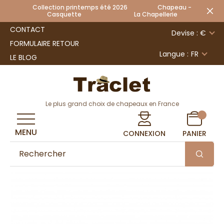
Collection printemps été 2026 Chapeau -
Casquette La Chapellerie
CONTACT
Devise : €
FORMULAIRE RETOUR
Langue :
FR
LE BLOG
Le plus grand choix de chapeaux en France
MENU
CONNEXION
PANIER