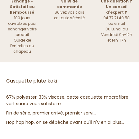
Échange -
Suivi de
Une question ?
Satisfait ou
commande
Un conseil
Remboursé
Suivez vos colis
d'expert ?
100 jours
en toute sérénité
04 77 71 40 58
ouvrables pour
ou
email
échanger votre
Du Lundi au
produit
Vendredi 9h-12h
Guide de
et 14h-17h
l'entretien du
chapeau
Casquette plate kaki
67% polyester, 33% viscose, cette casquette mocrofibre
vert saura vous satisfaire
Fin de série, premier arrivé, premier servi...
Hop hop hop, on se dépêche avant qu'il n'y en ai plus...