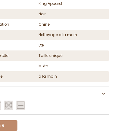
King Apparel
Noir
ation
Chine
Nettoyage a la main
Ete
 tête
Taille unique
Mixte
ge
à la main
ER