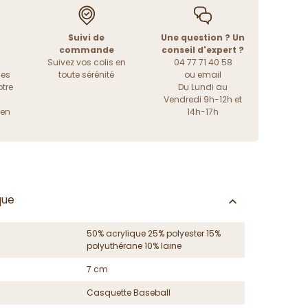
Suivi de
Une question ? Un
commande
conseil d'expert ?
Suivez vos colis en
04 77 71 40 58
les
toute sérénité
ou
email
tre
Du Lundi au
Vendredi 9h-12h et
ien
14h-17h
que
50% acrylique 25% polyester 15%
polyuthérane 10% laine
7 cm
Casquette Baseball