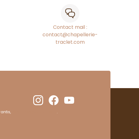
Contact mail :
contact@chapellerie-
traclet.com
antis,
cliquez ici pour vérifier
.