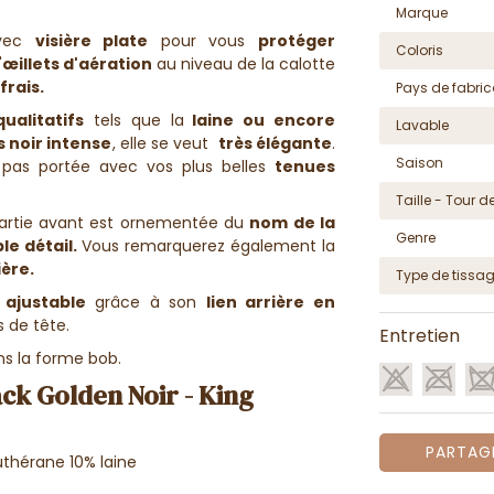
Marque
vec
visière plate
pour vous
protéger
Coloris
'
œillets d'aération
au niveau de la calotte
frais.
Pays de fabric
ualitatifs
tels que la
laine ou encore
Lavable
s noir intense
, elle se veut
très élégante
.
Saison
 pas portée avec vos plus belles
tenues
Taille - Tour de
artie avant est ornementée du
nom de la
Genre
le détail.
Vous remarquerez également la
ière.
Type de tissa
ajustable
grâce à son
lien arrière en
s de tête.
Entretien
ans la forme bob.
ck Golden Noir - King
PARTAG
uthérane 10% laine