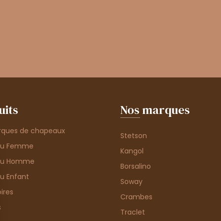
uits
Nos marques
rques de chapeaux
Stetson
au Femme
Kangol
au Homme
Borsalino
u Enfant
Soway
ires
Crambes
s
Traclet