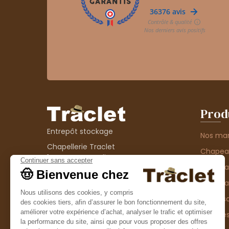
Prod
Entrepôt stockage
Nos ma
Chapellerie Traclet
Chape
14 Impasse Bardin
Chape
42300 Roanne
contact@chapellerie-traclet.com
Chapea
Boutique
Accesso
Chapellerie Traclet
Thème
4 rue de Cadore