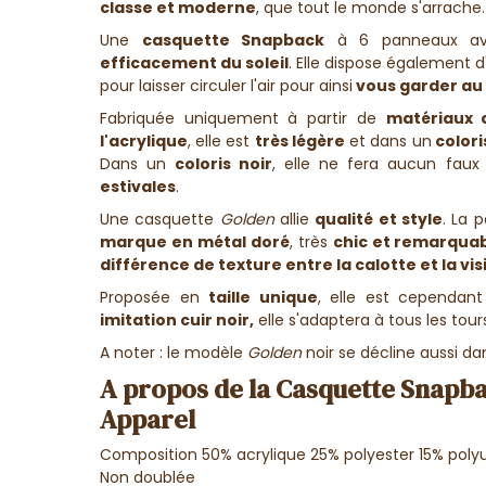
classe et moderne
, que tout le monde s'arrache.
Une
casquette Snapback
à 6 panneaux a
efficacement du soleil
. Elle dispose également d
pour laisser circuler l'air pour ainsi
vous garder au 
Fabriquée uniquement à partir de
matériaux q
l'acrylique
, elle est
très légère
et dans un
colori
Dans un
coloris noir
, elle ne fera aucun faux
estivales
.
Une
casquette
Golden
allie
qualité et style
.
La p
marque en métal doré
, très
chic et remarquab
différence de texture entre la calotte et la vis
Proposée en
taille unique
, elle est cependant
imitation cuir noir,
elle s'adaptera à tous les tour
A noter : le modèle
Golden
noir se décline aussi d
A propos de la Casquette Snapba
Apparel
Composition 50% acrylique 25% polyester 15% poly
Non doublée