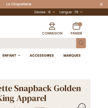
 Chapellerie
Devise : €
Langue :
FR
CONNEXION
PANIER
ENFANT
ACCESSOIRES
MARQUES
tte Snapback Golden
 King Apparel