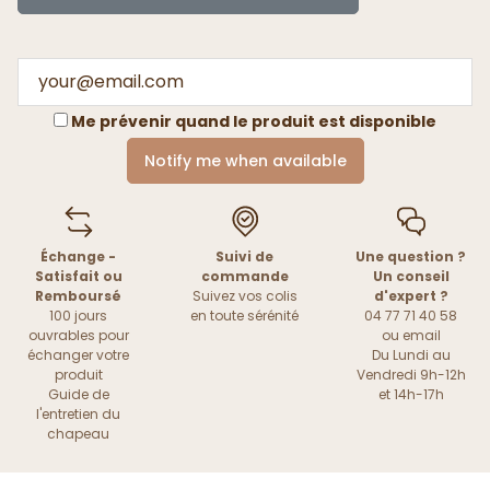
Me prévenir quand le produit est disponible
Notify me when available
Échange -
Suivi de
Une question ?
Satisfait ou
commande
Un conseil
Remboursé
Suivez vos colis
d'expert ?
100 jours
en toute sérénité
04 77 71 40 58
ouvrables pour
ou
email
échanger votre
Du Lundi au
produit
Vendredi 9h-12h
Guide de
et 14h-17h
l'entretien du
chapeau