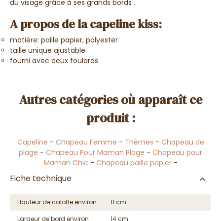
du visage grâce à ses grands bords .
A propos de la capeline kiss:
matière: paille papier, polyester
taille unique ajustable
fourni avec deux foulards
Autres catégories où apparaît ce
produit :
Capeline
-
Chapeau Femme
-
Thèmes
-
Chapeau de
plage
-
Chapeau Pour Maman Plage
-
Chapeau pour
Maman Chic
-
Chapeau paille papier
-
Fiche technique
Hauteur de calotte environ
11 cm
Largeur de bord environ
14 cm