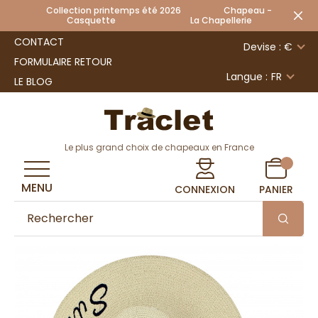
Collection printemps été 2026 Chapeau -
Casquette La Chapellerie
CONTACT
Devise : €
FORMULAIRE RETOUR
Langue :
FR
LE BLOG
Le plus grand choix de chapeaux en France
MENU
CONNEXION
PANIER