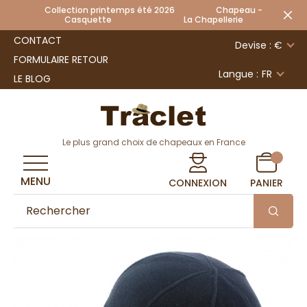
Collection printemps été 2026 Chapeau -
Casquette La Chapellerie
CONTACT
Devise : €
FORMULAIRE RETOUR
Langue :
FR
LE BLOG
Le plus grand choix de chapeaux en France
MENU
CONNEXION
PANIER