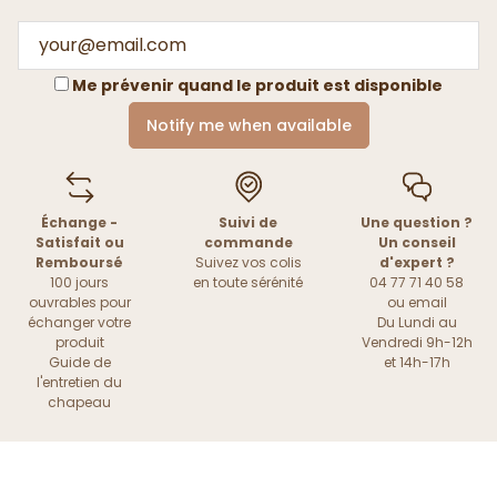
Me prévenir quand le produit est disponible
Notify me when available
Échange -
Suivi de
Une question ?
Satisfait ou
commande
Un conseil
Remboursé
Suivez vos colis
d'expert ?
100 jours
en toute sérénité
04 77 71 40 58
ouvrables pour
ou
email
échanger votre
Du Lundi au
produit
Vendredi 9h-12h
Guide de
et 14h-17h
l'entretien du
chapeau