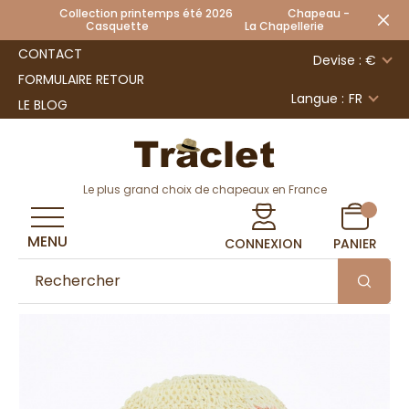
Collection printemps été 2026 Chapeau -
Casquette La Chapellerie
CONTACT
Devise : €
FORMULAIRE RETOUR
Langue :
FR
LE BLOG
Le plus grand choix de chapeaux en France
MENU
CONNEXION
PANIER