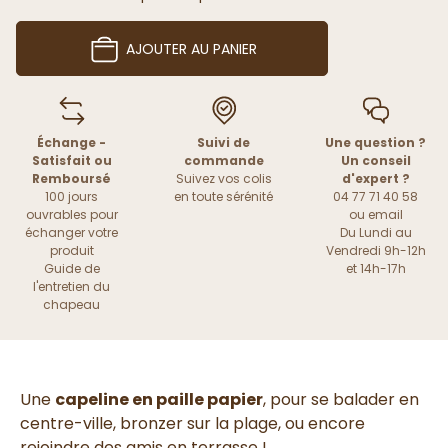
AJOUTER AU PANIER
Échange -
Suivi de
Une question ?
Satisfait ou
commande
Un conseil
Remboursé
Suivez vos colis
d'expert ?
100 jours
en toute sérénité
04 77 71 40 58
ouvrables pour
ou
email
échanger votre
Du Lundi au
produit
Vendredi 9h-12h
Guide de
et 14h-17h
l'entretien du
chapeau
Une
capeline en paille papier
, pour se balader en
centre-ville, bronzer sur la plage, ou encore
rejoindre des amis en terrasse !