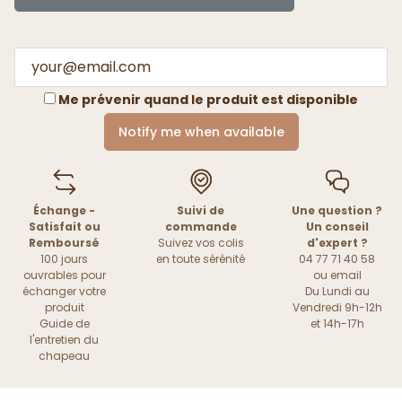
Me prévenir quand le produit est disponible
Notify me when available
Échange -
Suivi de
Une question ?
Satisfait ou
commande
Un conseil
Remboursé
Suivez vos colis
d'expert ?
100 jours
en toute sérénité
04 77 71 40 58
ouvrables pour
ou
email
échanger votre
Du Lundi au
produit
Vendredi 9h-12h
Guide de
et 14h-17h
l'entretien du
chapeau