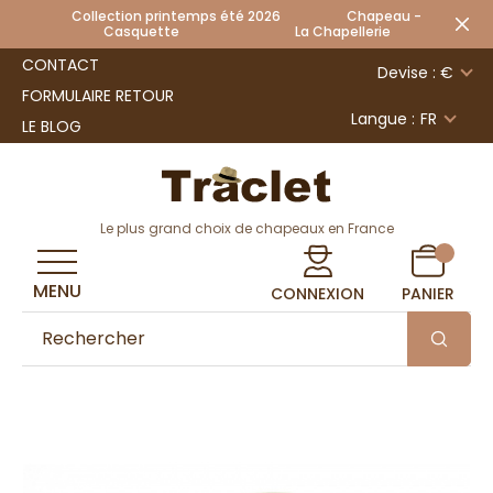
Collection printemps été 2026 Chapeau -
Casquette La Chapellerie
CONTACT
Devise : €
FORMULAIRE RETOUR
Langue :
FR
LE BLOG
Le plus grand choix de chapeaux en France
MENU
CONNEXION
PANIER