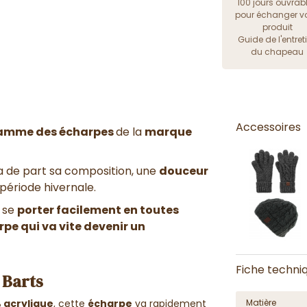
100 jours ouvrab
pour échanger vo
produit
Guide de l'entret
du chapeau
Accessoires
amme des écharpes
de la
marque
ra de part sa composition
, une
douceur
 période hivernale.
 se
porter facilement en toutes
pe qui va vite devenir un
Fiche techni
 Barts
 acrylique
, cette
écharpe
va rapidement
Matière