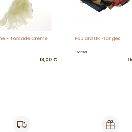
he - Torsade Crème
Foulard UK Franges
Traclet
13,00 €
1