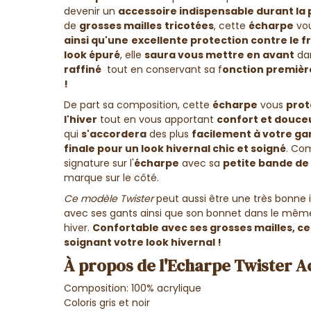
devenir un
accessoire indispensable durant la 
de
grosses mailles
tricotées
, cette
écharpe
vou
ainsi qu'une
excellente protection contre le f
look épuré
,
elle
saura vous mettre en avant
dan
raffiné
tout en conservant sa f
onction première
!
De part sa composition, cette
écharpe
vous
prot
l'hiver
tout en vous apportant
confort et douce
qui
s'accordera
des plus
facilement à votre ga
finale pour un look hivernal chic et soigné
. Co
signature sur l'
écharpe
avec sa
petite bande de
marque sur le côté.
Ce modèle Twister
peut aussi être une très bonne i
avec ses gants ainsi que son bonnet dans le même 
hiver.
Confortable avec ses grosses mailles, c
soignant votre look hivernal !
À propos de l'Echarpe Twister Ac
Composition: 100% acrylique
Coloris gris et noir