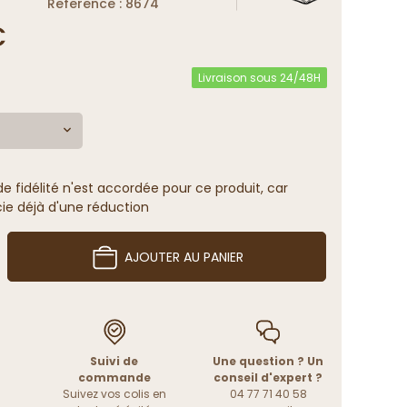
Reference : 8674
€
Livraison sous 24/48H
 fidélité n'est accordée pour ce produit, car
cie déjà d'une réduction
AJOUTER AU PANIER
Suivi de
Une question ? Un
commande
conseil d'expert ?
Suivez vos colis en
04 77 71 40 58