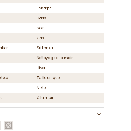
Echarpe
Barts
Noir
Gris
ation
Sri Lanka
Nettoyage a la main
Hiver
 tête
Taille unique
Mixte
ge
à la main