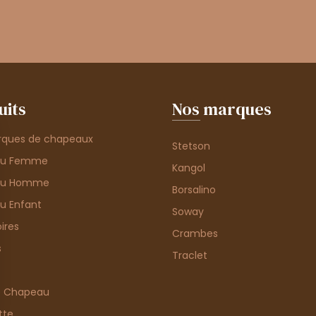
uits
Nos marques
rques de chapeaux
Stetson
au Femme
Kangol
au Homme
Borsalino
u Enfant
Soway
ires
Crambes
s
Traclet
e Chapeau
tte