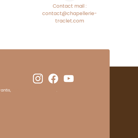
Contact mail :
contact@chapellerie-
traclet.com
antis,
cliquez ici pour vérifier
.