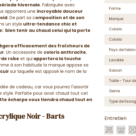
période hivernale
. Fabriquée avec
Forme
s apportera une
incroyable douceur
roid
. De part sa c
omposition et de son
Marque
s un style
ultra-tendance chic et
Coloris
: bien tenir au chaud celui qui la porte
Coloris
égera efficacement des fraîcheurs de
Pays de fabric
ur
. Un accessoire de
coloris anthracite
,
rde robe
et qui
apportera la touche
Lavable
mme à son habitude la marque appose sa
Saison
 cuir
sur laquelle est apposé le nom de la
Taille - Tour de
dée de cadeau, car vous pourrez l'assortir
Genre
style. Parfaite pour avoir chaud tout cet
ette écharpe vous tiendra chaud tout en
Type de tissa
rylique Noir - Barts
Entretien