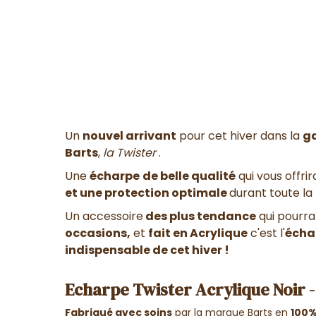
Un
nouvel arrivant
pour cet hiver dans la
g
Barts
,
la Twister
.
Une
écharpe
de belle qualité
qui vous offri
et une protection optimale
durant toute la
Un accessoire
des plus tendance
qui pourra
occasions,
et
fait en Acrylique
c'est l'
échar
indispensable de cet hiver !
Echarpe Twister Acrylique Noir -
Fabriqué avec soins
par la marque Barts en
100%