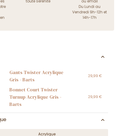
les
toute sérénité
ou
email
tre
Du Lundi au
Vendredi 9h-12h et
ien
14h-17h
Gants Twister Acrylique
29,99 €
Gris - Barts
Bonnet Court Twister
Turnup Acrylique Gris -
29,99 €
Barts
que
Acrylique