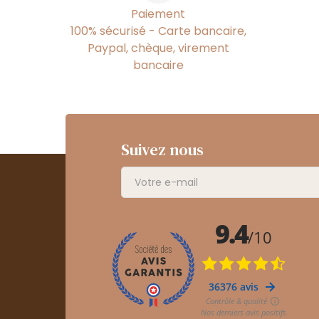
Paiement
100% sécurisé - Carte bancaire,
Paypal, chèque, virement
bancaire
Suivez nous