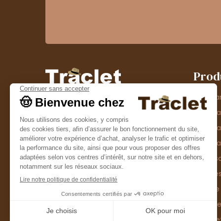
Prod
Entrepôt stockage
Nos ma
Chapellerie Traclet
Chape
14 Impasse Bardin
Chape
42300 Roanne
contact@chapellerie-traclet.com
Chapea
Boutique
Accesso
Chapellerie Traclet
Thème
4 rue de Cadore
Matière
42300 Roanne
Type d
Casque