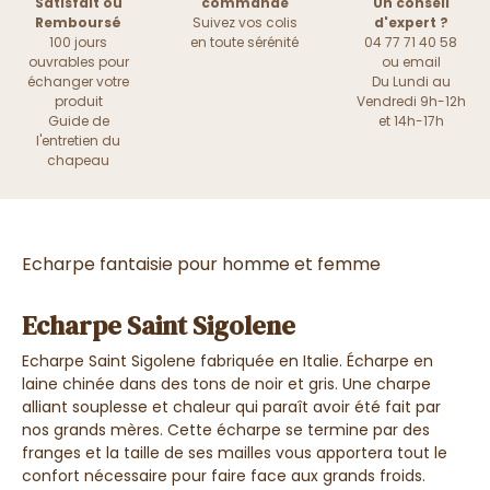
Satisfait ou
commande
Un conseil
Remboursé
Suivez vos colis
d'expert ?
100 jours
en toute sérénité
04 77 71 40 58
ouvrables pour
ou
email
échanger votre
Du Lundi au
produit
Vendredi 9h-12h
Guide de
et 14h-17h
l'entretien du
chapeau
Echarpe fantaisie pour homme et femme
Echarpe Saint Sigolene
Echarpe Saint Sigolene fabriquée en Italie. Écharpe en
laine chinée dans des tons de noir et gris. Une charpe
alliant souplesse et chaleur qui paraît avoir été fait par
nos grands mères. Cette écharpe se termine par des
franges et la taille de ses mailles vous apportera tout le
confort nécessaire pour faire face aux grands froids.