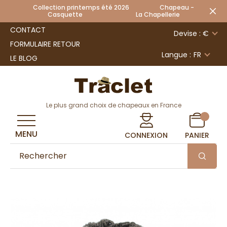
Collection printemps été 2026 Chapeau -
Casquette La Chapellerie
CONTACT
Devise : €
FORMULAIRE RETOUR
Langue :
FR
LE BLOG
Le plus grand choix de chapeaux en France
MENU
CONNEXION
PANIER