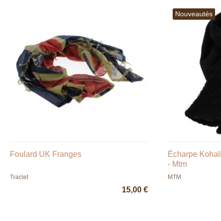
Nouveautés
Foulard UK Franges
Écharpe Kohali
- Mtm
Traclet
MTM
15,00 €