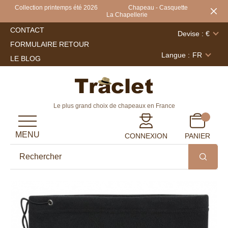
Collection printemps été 2026 Chapeau - Casquette
La Chapellerie
CONTACT
Devise : €
FORMULAIRE RETOUR
Langue :
FR
LE BLOG
Le plus grand choix de chapeaux en France
MENU
CONNEXION
PANIER