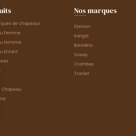
uits
Nos marques
rques de chapeaux
Stetson
au Femme
Kangol
au Homme
Borsalino
u Enfant
Soway
ires
Crambes
s
Traclet
e Chapeau
tte