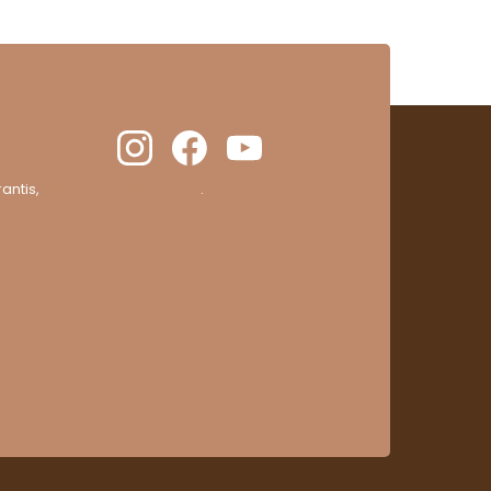
antis,
cliquez ici pour vérifier
.