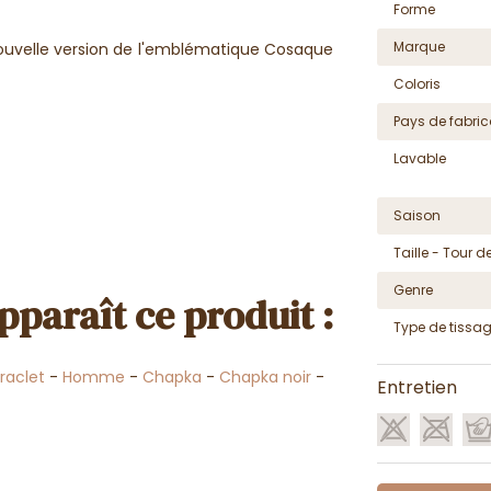
Forme
Marque
nouvelle version de l'emblématique Cosaque
Coloris
Pays de fabric
Lavable
Saison
Taille - Tour de
Genre
pparaît ce produit :
Type de tissa
raclet
-
Homme
-
Chapka
-
Chapka noir
-
Entretien