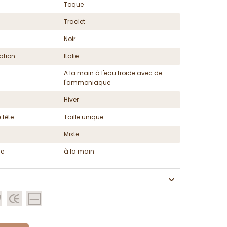
Toque
Traclet
Noir
ation
Italie
A la main à l'eau froide avec de
l'ammoniaque
Hiver
 tête
Taille unique
Mixte
ge
à la main