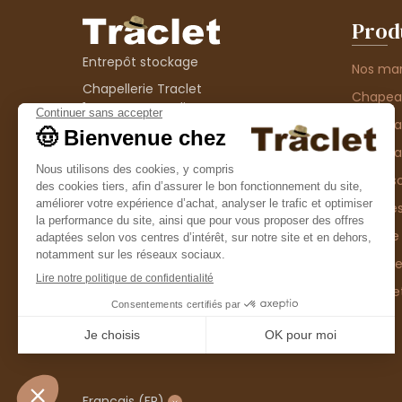
Prod
Entrepôt stockage
Nos ma
Chapellerie Traclet
Chape
14 Impasse Bardin
Chape
42300 Roanne
contact@chapellerie-traclet.com
Chapea
Boutique
Accesso
Chapellerie Traclet
Thème
4 rue de Cadore
Matière
42300 Roanne
Type d
Casque
Promo
Français
(FR)