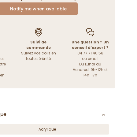
Notify me when available
Suivi de
Une question ? Un
commande
conseil d'expert ?
Suivez vos colis en
04 77 71 40 58
les
toute sérénité
ou
email
tre
Du Lundi au
Vendredi 9h-12h et
ien
14h-17h
que
Acrylique