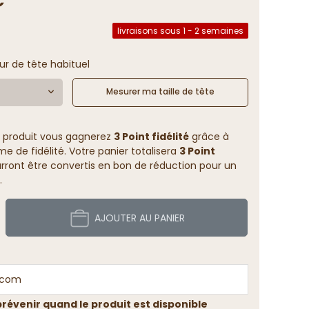
livraisons sous 1 - 2 semaines
ur de tête habituel
Mesurer ma taille de tête
 produit vous gagnerez
3 Point fidélité
grâce à
 de fidélité. Votre panier totalisera
3 Point
rront être convertis en bon de réduction pour un
.
AJOUTER AU PANIER
révenir quand le produit est disponible