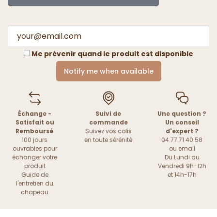
Me prévenir quand le produit est disponible
Notify me when available
Échange -
Suivi de
Une question ?
Satisfait ou
commande
Un conseil
Remboursé
Suivez vos colis
d'expert ?
100 jours
en toute sérénité
04 77 71 40 58
ouvrables pour
ou
email
échanger votre
Du Lundi au
produit
Vendredi 9h-12h
Guide de
et 14h-17h
l'entretien du
chapeau